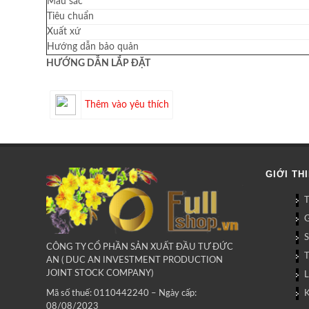
Màu sắc
Tiêu chuẩn
Xuất xứ
Hướng dẫn bảo quản
HƯỚNG DẪN LẮP ĐẶT
Thêm vào yêu thích
GIỚI TH
G
CÔNG TY CỔ PHẦN SẢN XUẤT ĐẦU TƯ ĐỨC
AN ( DUC AN INVESTMENT PRODUCTION
JOINT STOCK COMPANY)
L
Mã số thuế: 0110442240 – Ngày cấp:
08/08/2023