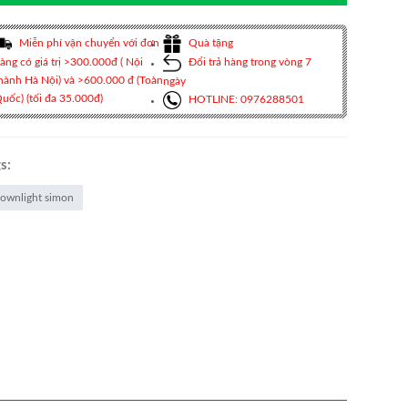
Miễn phí vận chuyển với đơn
Quà tặng
àng có giá trị >300.000đ ( Nội
Đổi trả hàng trong vòng 7
hành Hà Nội) và >600.000 đ (Toàn
ngày
uốc) (tối đa 35.000đ)
HOTLINE: 0976288501
s:
ownlight simon