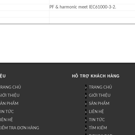
PF & harmonic meet IEC61000-3-2.
IỆU
HỖ TRỢ KHÁCH HÀNG
TRANG CHỦ
TRANG CHỦ
IỚI THIỆU
GIỚI THIỆU
SẢN PHẨM
SẢN PHẨM
TIN TỨC
LIÊN HỆ
IÊN HỆ
TIN TỨC
KIỂM TRA ĐƠN HÀNG
TÌM KIẾM