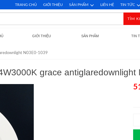
TRANG CHỦ
GIỚI THIỆU
SẢN PHẨM
LIÊN HỆ
TIN TỨC
TÌM K
HỦ
GIỚI THIỆU
SẢN PHẨM
TIN 
laredownlight N03E0-1039
4W3000K grace antiglaredownligh
5