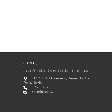
LIÊN HỆ
CTY CỔ PHẦN SẢN XUẤT ĐẦU TƯ ĐỨC AN
C09- 17 KĐT Geleximco, Dương Nội, Hà
Đông, Hà Nội
0967501323
cskh@fullshop.vn