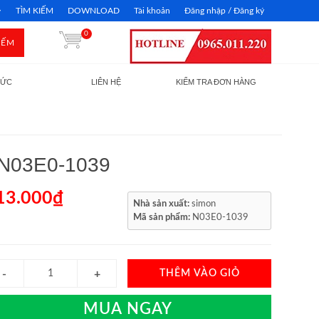
TÌM KIẾM
DOWNLOAD
Tài khoản
Đăng nhập / Đăng ký
0
IẾM
TỨC
LIÊN HỆ
KIỂM TRA ĐƠN HÀNG
t N03E0-1039
13.000₫
Nhà sản xuất:
simon
Mã sản phẩm:
N03E0-1039
THÊM VÀO GIỎ
MUA NGAY