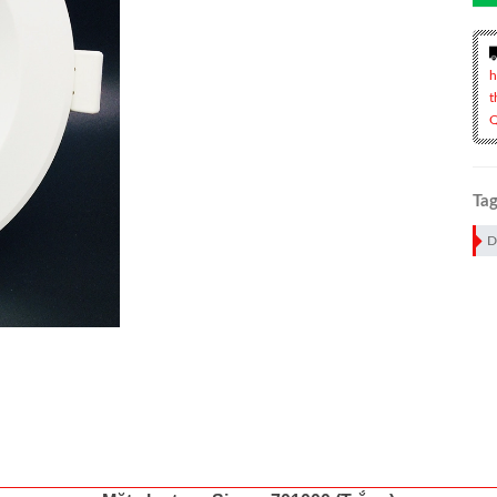
h
t
Q
Tag
D