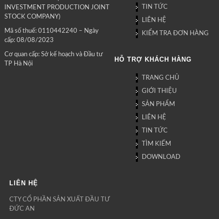
TIN TỨC
INVESTMENT PRODUCTION JOINT
STOCK COMPANY)
LIÊN HỆ
Mã số thuế: 0110442240 – Ngày
KIỂM TRA ĐƠN HÀNG
cấp: 08/08/2023
Cơ quan cấp: Sở kế hoạch và Đầu tư
HỖ TRỢ KHÁCH HÀNG
TP Hà Nội
TRANG CHỦ
GIỚI THIỆU
SẢN PHẨM
LIÊN HỆ
TIN TỨC
TÌM KIẾM
DOWNLOAD
LIÊN HỆ
CTY CỔ PHẦN SẢN XUẤT ĐẦU TƯ
ĐỨC AN