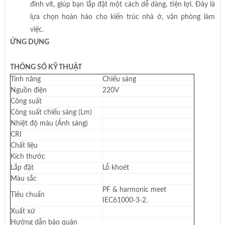
đinh vít, giúp bạn lắp đặt một cách dễ dàng, tiện lợi. Đây là
lựa chọn hoàn hảo cho kiến trúc nhà ở, văn phòng làm
việc.
ỨNG DỤNG
THÔNG SỐ KỸ THUẬT
Tính năng
Chiếu sáng
Nguồn điện
220V
Công suất
Công suất chiếu sáng (Lm)
Nhiệt độ màu (Ánh sáng)
CRI
Chất liệu
Kích thước
Lắp đặt
Lỗ khoét
Màu sắc
PF & harmonic meet
Tiêu chuẩn
IEC61000-3-2.
Xuất xứ
Hướng dẫn bảo quản