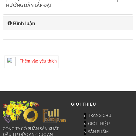
HƯỚNG DẪN LẮP ĐẶT
Bình luận
Thêm vào yêu thích
GIỚI THIỆU
TRANG CHỦ
GIỚI THIỆU
CÔNG TY CỔ PHẦN SẢN XUẤT
SẢN PHẨM
ĐẦU TƯ ĐỨC AN ( DUC AN