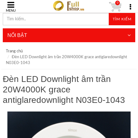
0
MENU
TÌM KIẾM
NỔI BẬT
Trang chủ
Đèn LED Downlight âm trần 20W4000K grace antiglaredownlight
N03E0-1043
Đèn LED Downlight âm trần
20W4000K grace
antiglaredownlight N03E0-1043