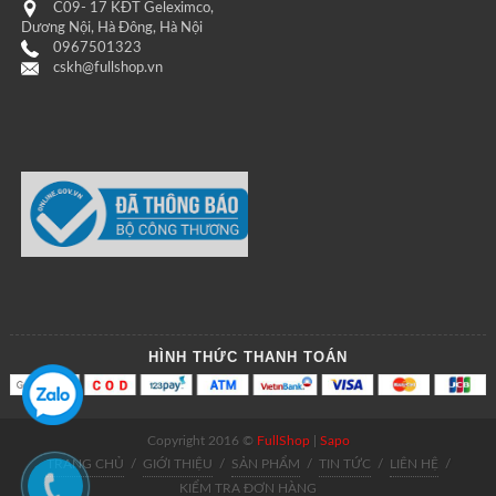
C09- 17 KĐT Geleximco,
Dương Nội, Hà Đông, Hà Nội
0967501323
cskh@fullshop.vn
HÌNH THỨC THANH TOÁN
Copyright 2016 ©
FullShop
|
Sapo
TRANG CHỦ
/
GIỚI THIỆU
/
SẢN PHẨM
/
TIN TỨC
/
LIÊN HỆ
/
KIỂM TRA ĐƠN HÀNG