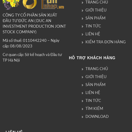
TRANG CHỦ
GIỚI THIỆU
CÔNG TY CỔ PHẦN SẢN XUẤT
SẢN PHẨM
ĐẦU TƯ ĐỨC AN ( DUC AN
TIN TỨC
INVESTMENT PRODUCTION JOINT
STOCK COMPANY)
LIÊN HỆ
Mã số thuế: 0110442240 – Ngày
KIỂM TRA ĐƠN HÀNG
cấp: 08/08/2023
Cơ quan cấp: Sở kế hoạch và Đầu tư
HỖ TRỢ KHÁCH HÀNG
TP Hà Nội
TRANG CHỦ
GIỚI THIỆU
SẢN PHẨM
LIÊN HỆ
TIN TỨC
TÌM KIẾM
DOWNLOAD