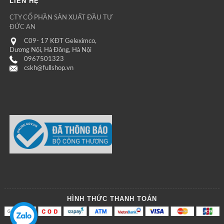
LIÊN HỆ
CTY CỔ PHẦN SẢN XUẤT ĐẦU TƯ
ĐỨC AN
C09- 17 KĐT Geleximco,
Dương Nội, Hà Đông, Hà Nội
0967501323
cskh@fullshop.vn
HÌNH THỨC THANH TOÁN