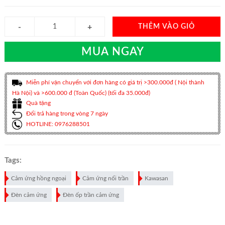
THÊM VÀO GIỎ
MUA NGAY
Miễn phí vận chuyển với đơn hàng có giá trị >300.000đ ( Nội thành
Hà Nội) và >600.000 đ (Toàn Quốc) (tối đa 35.000đ)
Quà tặng
Đổi trả hàng trong vòng 7 ngày
HOTLINE: 0976288501
Tags:
Cảm ứng hồng ngoại
Cảm ứng nổi trần
Kawasan
Đèn cảm ứng
Đèn ốp trần cảm ứng