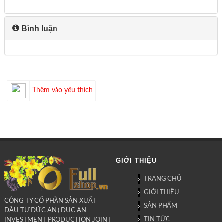
Bình luận
Thêm vào yêu thích
GIỚI THIỆU
TRANG CHỦ
GIỚI THIỆU
CÔNG TY CỔ PHẦN SẢN XUẤT
SẢN PHẨM
ĐẦU TƯ ĐỨC AN ( DUC AN
TIN TỨC
INVESTMENT PRODUCTION JOINT