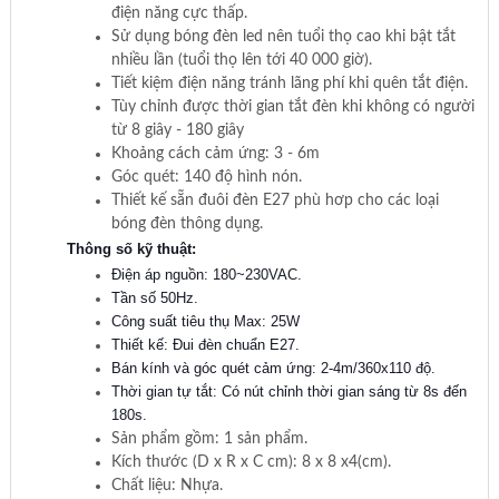
điện năng cực thấp.
Sử dụng bóng đèn led nên tuổi thọ cao khi bật tắt
nhiều lần (tuổi thọ lên tới 40 000 giờ).
Tiết kiệm điện năng tránh lãng phí khi quên tắt điện.
Tùy chỉnh được thời gian tắt đèn khi không có người
từ 8 giây - 180 giây
Khoảng cách cảm ứng: 3 - 6m
Góc quét: 140 độ hình nón.
Thiết kế sẵn đuôi đèn E27 phù hơp cho các loại
bóng đèn thông dụng.
Thông số kỹ thuật:
Điện áp nguồn: 180~230VAC.
Tần số 50Hz.
Công suất tiêu thụ Max: 25W
Thiết kế: Đui đèn chuẩn E27.
Bán kính và góc quét cảm ứng: 2-4m/360x110 độ.
Thời gian tự tắt: Có nút chỉnh thời gian sáng từ 8s đến
180s.
Sản phẩm gồm: 1 sản phẩm.
Kích thước (D x R x C cm): 8 x 8 x4(cm).
Chất liệu: Nhựa.