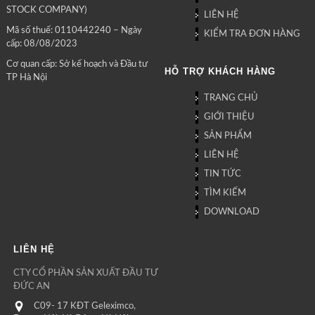
STOCK COMPANY)
LIÊN HỆ
Mã số thuế: 0110442240 – Ngày
KIỂM TRA ĐƠN HÀNG
cấp: 08/08/2023
Cơ quan cấp: Sở kế hoạch và Đầu tư
HỖ TRỢ KHÁCH HÀNG
TP Hà Nội
TRANG CHỦ
GIỚI THIỆU
SẢN PHẨM
LIÊN HỆ
TIN TỨC
TÌM KIẾM
DOWNLOAD
LIÊN HỆ
CTY CỔ PHẦN SẢN XUẤT ĐẦU TƯ
ĐỨC AN
C09- 17 KĐT Geleximco,