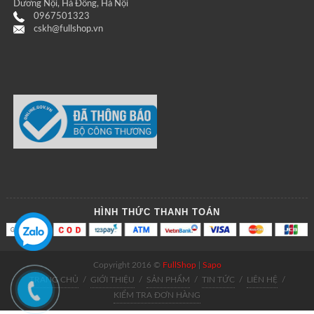
Dương Nội, Hà Đông, Hà Nội
0967501323
cskh@fullshop.vn
HÌNH THỨC THANH TOÁN
Copyright 2016 ©
FullShop
|
Sapo
TRANG CHỦ
/
GIỚI THIỆU
/
SẢN PHẨM
/
TIN TỨC
/
LIÊN HỆ
/
KIỂM TRA ĐƠN HÀNG