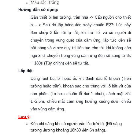
Màu sắc: trắng
Hướng dẫn sử dụng:
Gắn thiết bị lên tường, trần nhà -> Cấp nguồn cho thiết
bị - > Sau đó lắp bóng đèn xoáy chuẩn E27: Lúc này
đèn chớp 3 lần rồi tự tắt, khi trời tối và có người di
chuyển trong vùng quét của cảm ứng, lập tức đèn sẽ
bật sáng và được duy trì liên tục cho tới khi không còn
người di chuyển trong vùng cảm ứng đèn sẽ sáng từ 8s
~ 180s (Tùy chỉnh) đèn sẽ tự tắt.
Lắp đặt:
Dùng ruột bút bi hoặc ốc vít đánh dấu lỗ khoan (Trên
tường hoặc trần), khoan sao cho trùng với lỗ bắt vít của
sản phẩm (To hơn chuẩn lỗ đui 1 chút), cách mặt đất
1~2,5m, chiều mắt cảm ứng hướng xuống dưới chiếu
vào vùng cảm ứng.
Lưu ý
:
Đèn chỉ sáng khi có người vào lúc trời tối (Độ sáng
tương đương khoảng 18h30 đến 6h sáng).