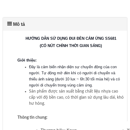
Mô tả
HƯỚNG DẪN SỬ DỤNG ĐUI ĐÈN CẢM ỨNG SS681
(CÓ NÚT CHỈNH THỜI GIAN SÁNG)
Giới thiệu:
Đây là cảm biến nhận diện sự chuyển động của con
người. Tự động mở đèn khi có người di chuyển và
thiếu ánh sáng (dưới 10 lux ~ 6h:30 tối mùa hè) và có
người di chuyển trong vùng cảm ứng.
Sản phẩm được sản xuất bằng chất liệu nhựa cao
cấp với độ bền cao, có thời gian sử dụng lâu dài, khó
hư hỏng.
Thông tin chung:
Thương hiệu: Kawa
X