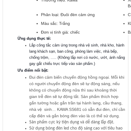
B
Phân loại: Đuôi đèn cảm ứng
C
Màu sắc: Trắng
K
Đơn vị tính giá: chiếc
B
Ứng dụng thực tế:
Lắp công tắc cảm ứng trong nhà vệ sinh, nhà kho, hành
lang khách sạn, ban công, phòng làm việc, nhà bếp,
c
hống trộm, ..... (Không lắp nơi có nước, ướt, ánh nắng
gay gắt chiếu trực tiếp vào sản phẩm.)
​Ưu điểm nổi bật:
Đui đèn cảm biến chuyển động hồng ngoại. Mỗi khi
có người chuyển động đèn sẽ tự động sáng, nếu
không có chuyển động nữa thì sau khoảng thời
gian trễ đèn sẽ tự động tắt. Sản phẩm thích hợp
gắn tường hoặc gắn trần tại hành lang, cầu thang,
nhà vệ sinh… KAWA SS681 có sẵn đui đèn, chỉ cần
cấp điện và gắn bóng đèn vào là có thể sử dụng.
Sản phẩm cực kỳ tiện dụng và dễ dàng lắp đặt.
Sử dụng bóng đèn led cho độ sáng cao với tiêu hao