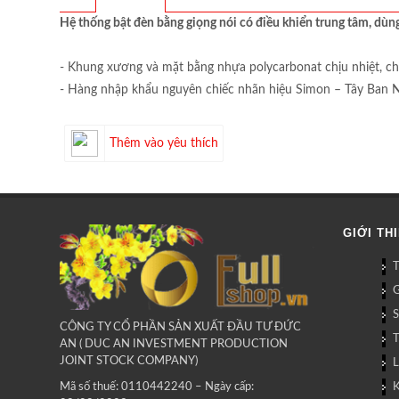
Hệ thống bật đèn bằng giọng nói có điều khiển trung tâm, dù
- Khung xương và mặt bằng nhựa polycarbonat chịu nhiệt, ch
- Hàng nhập khẩu nguyên chiếc nhãn hiệu Simon – Tây Ban 
Thêm vào yêu thích
GIỚI TH
G
CÔNG TY CỔ PHẦN SẢN XUẤT ĐẦU TƯ ĐỨC
AN ( DUC AN INVESTMENT PRODUCTION
JOINT STOCK COMPANY)
L
Mã số thuế: 0110442240 – Ngày cấp: