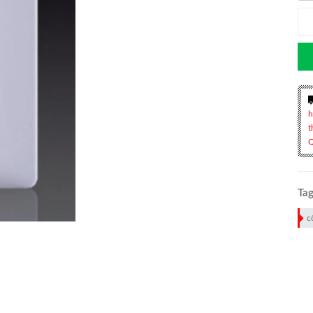
h
t
Q
Tag
c