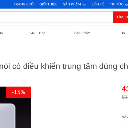
TRANG CHỦ
GIỚI THIỆU
SẢN PHẨM
LIÊN HỆ
TIN TỨC
TÌM K
HỦ
GIỚI THIỆU
SẢN PHẨM
TIN 
nói có điều khiển trung tâm dùng c
4
-15%
51
MÀU