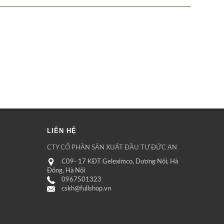
LIÊN HỆ
CTY CỔ PHẦN SẢN XUẤT ĐẦU TƯ ĐỨC AN
C09- 17 KĐT Geleximco, Dương Nội, Hà
Đông, Hà Nội
0967501323
cskh@fullshop.vn