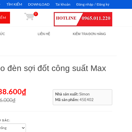
TÌM KIẾM
DOWNLOAD
Tài khoản
Đăng nhập / Đăng ký
0
IẾM
TỨC
LIÊN HỆ
KIỂM TRA ĐƠN HÀNG
ho đèn sợi đốt công suất Max
38.600₫
Nhà sản xuất:
Simon
6.000₫
Mã sản phẩm:
45E402
 SẮC: