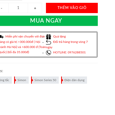
THÊM VÀO GIỎ
MUA NGAY
Miễn phí vận chuyển với đơn
Quà tặng
àng có giá trị >300.000đ ( Nội
Đổi trả hàng trong vòng 7
hành Hà Nội) và >600.000 đ (Toàn
ngày
uốc) (tối đa 35.000đ)
HOTLINE: 0976288501
s:
ông tắc
Simon
Simon Series 50
Điện dân dụng