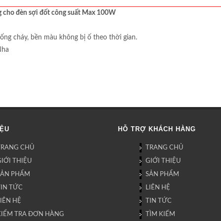
ng cho đèn sợi đốt công suất Max 100W
ống cháy, bền màu không bị ố theo thời gian.
Nha
IỆU
HỖ TRỢ KHÁCH HÀNG
TRANG CHỦ
TRANG CHỦ
IỚI THIỆU
GIỚI THIỆU
SẢN PHẨM
SẢN PHẨM
TIN TỨC
LIÊN HỆ
IÊN HỆ
TIN TỨC
KIỂM TRA ĐƠN HÀNG
TÌM KIẾM