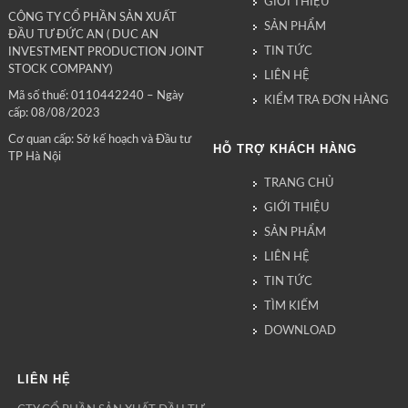
GIỚI THIỆU
CÔNG TY CỔ PHẦN SẢN XUẤT
SẢN PHẨM
ĐẦU TƯ ĐỨC AN ( DUC AN
TIN TỨC
INVESTMENT PRODUCTION JOINT
STOCK COMPANY)
LIÊN HỆ
Mã số thuế: 0110442240 – Ngày
KIỂM TRA ĐƠN HÀNG
cấp: 08/08/2023
Cơ quan cấp: Sở kế hoạch và Đầu tư
HỖ TRỢ KHÁCH HÀNG
TP Hà Nội
TRANG CHỦ
GIỚI THIỆU
SẢN PHẨM
LIÊN HỆ
TIN TỨC
TÌM KIẾM
DOWNLOAD
LIÊN HỆ