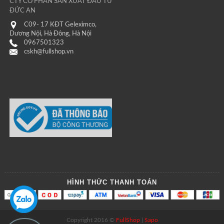
CTY CỔ PHẦN SẢN XUẤT ĐẦU TƯ
ĐỨC AN
C09- 17 KĐT Geleximco,
Dương Nội, Hà Đông, Hà Nội
0967501323
cskh@fullshop.vn
HÌNH THỨC THANH TOÁN
Copyright 2016 ©
FullShop
|
Sapo