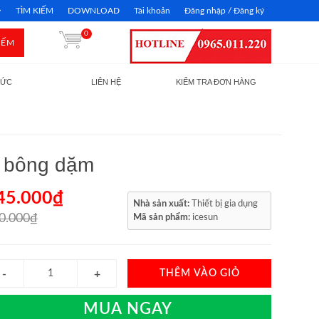
TÌM KIẾM
DOWNLOAD
Tài khoản
Đăng nhập / Đăng ký
0
IẾM
TỨC
LIÊN HỆ
KIỂM TRA ĐƠN HÀNG
g bông dặm
45.000₫
Nhà sản xuất:
Thiết bị gia dụng
0.000₫
Mã sản phẩm:
icesun
THÊM VÀO GIỎ
MUA NGAY