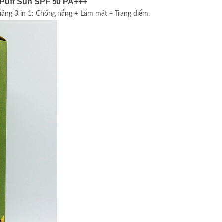
 Puff Sun SPF 50 PA+++
ăng 3 in 1: Chống nắng + Làm mát + Trang điểm.