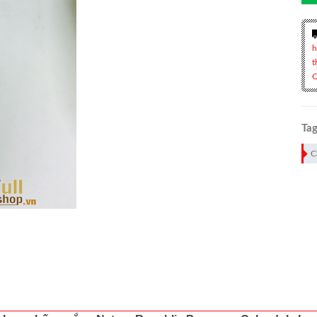
h
t
Q
Tag
C