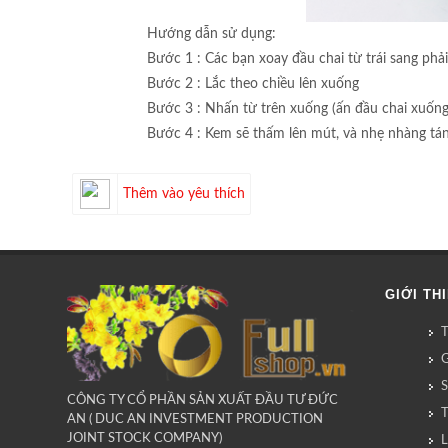
Hướng dẫn sử dụng:
Bước 1 : Các bạn xoay đầu chai từ trái sang phải
Bước 2 : Lắc theo chiều lên xuống
Bước 3 : Nhấn từ trên xuống (ấn đầu chai xuống
Bước 4 : Kem sẽ thấm lên mút, và nhẹ nhàng tá
Thêm vào yêu thích
GIỚI TH
G
CÔNG TY CỔ PHẦN SẢN XUẤT ĐẦU TƯ ĐỨC
AN ( DUC AN INVESTMENT PRODUCTION
JOINT STOCK COMPANY)
L