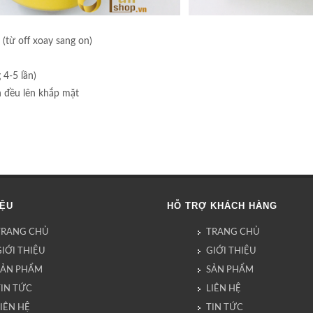
 (từ off xoay sang on)
 4-5 lần)
n đều lên khắp mặt
IỆU
HỖ TRỢ KHÁCH HÀNG
TRANG CHỦ
TRANG CHỦ
IỚI THIỆU
GIỚI THIỆU
SẢN PHẨM
SẢN PHẨM
TIN TỨC
LIÊN HỆ
IÊN HỆ
TIN TỨC