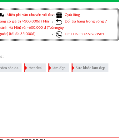
Miễn phí vận chuyển với đơn
Quà tặng
àng có giá trị >300.000đ ( Nội
Đổi trả hàng trong vòng 7
hành Hà Nội) và >600.000 đ (Toàn
ngày
uốc) (tối đa 35.000đ)
HOTLINE: 0976288501
s:
hăm sóc da
Hot deal
làm đẹp
Sức khỏe làm đẹp