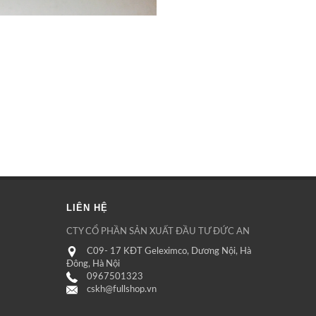
LIÊN HỆ
CTY CỔ PHẦN SẢN XUẤT ĐẦU TƯ ĐỨC AN
C09- 17 KĐT Geleximco, Dương Nội, Hà
Đông, Hà Nội
0967501323
cskh@fullshop.vn