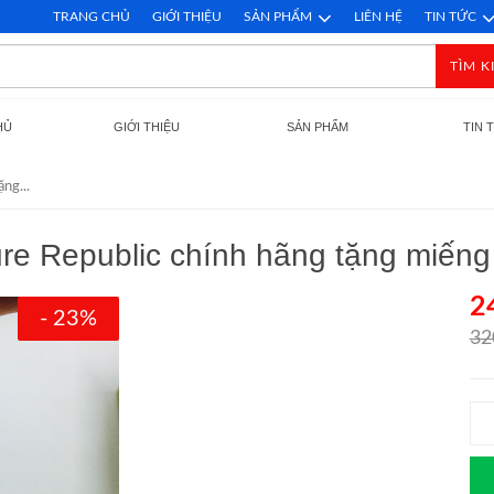
TRANG CHỦ
GIỚI THIỆU
SẢN PHẨM
LIÊN HỆ
TIN TỨC
TÌM K
HỦ
GIỚI THIỆU
SẢN PHẨM
TIN 
ng...
re Republic chính hãng tặng miến
2
- 23%
32