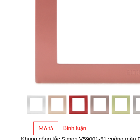
Bình luận
Mô tả
Khung công tắc Simon V59001-51 vuông màu B