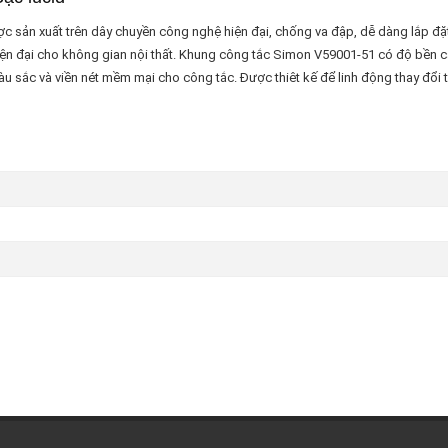
 sản xuất trên dây chuyền công nghệ hiện đại, chống va đập, dễ dàng lắp đặ
hiện đại cho không gian nội thất. Khung công tắc Simon V59001-51 có độ bền ca
sắc và viền nét mềm mại cho công tắc. Được thiêt kế để linh động thay đổi t