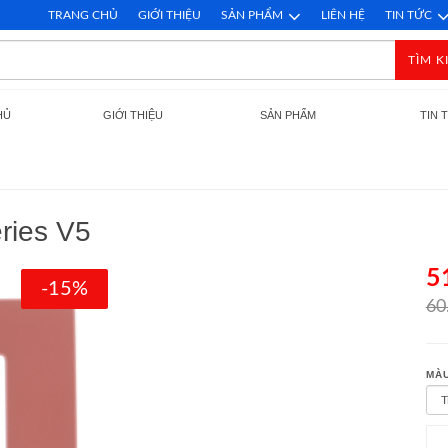
TRANG CHỦ
GIỚI THIỆU
SẢN PHẨM
LIÊN HỆ
TIN TỨC
TÌM K
HỦ
GIỚI THIỆU
SẢN PHẨM
TIN 
ries V5
5
-15%
60
MÀU