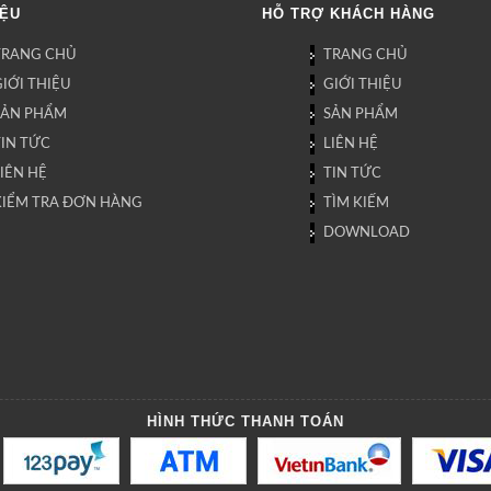
IỆU
HỖ TRỢ KHÁCH HÀNG
TRANG CHỦ
TRANG CHỦ
IỚI THIỆU
GIỚI THIỆU
SẢN PHẨM
SẢN PHẨM
TIN TỨC
LIÊN HỆ
IÊN HỆ
TIN TỨC
KIỂM TRA ĐƠN HÀNG
TÌM KIẾM
DOWNLOAD
HÌNH THỨC THANH TOÁN