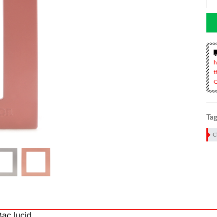
h
t
Q
Tag
C
ạc lucid