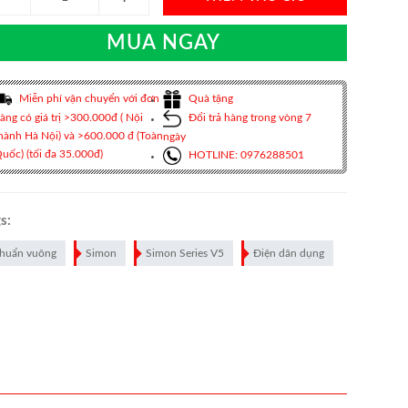
MUA NGAY
Miễn phí vận chuyển với đơn
Quà tặng
àng có giá trị >300.000đ ( Nội
Đổi trả hàng trong vòng 7
hành Hà Nội) và >600.000 đ (Toàn
ngày
uốc) (tối đa 35.000đ)
HOTLINE: 0976288501
s:
huẩn vuông
Simon
Simon Series V5
Điện dân dụng