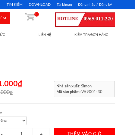
TÌM KIẾM
DOWNLOAD
Tài khoản
Đăng nhập / Đăng ký
0
IẾM
TỨC
LIÊN HỆ
KIỂM TRA ĐƠN HÀNG
1.000₫
Nhà sản xuất:
Simon
.000₫
Mã sản phẩm:
V59001-30
:
THÊM VÀO GIỎ