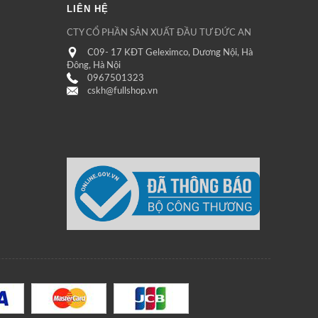
LIÊN HỆ
CTY CỔ PHẦN SẢN XUẤT ĐẦU TƯ ĐỨC AN
C09- 17 KĐT Geleximco, Dương Nội, Hà
Đông, Hà Nội
0967501323
cskh@fullshop.vn