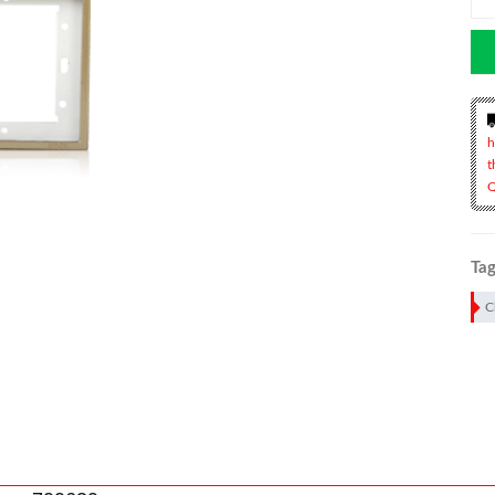
h
t
Q
Tag
C