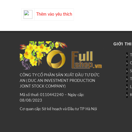
Thêm vào yêu thích
GIỚI TH
G
CÔNG TY CỔ PHẦN SẢN XUẤT ĐẦU TƯ ĐỨC
AN ( DUC AN INVESTMENT PRODUCTION
JOINT STOCK COMPANY)
L
Mã số thuế: 0110442240 – Ngày cấp:
08/08/2023
Cơ quan cấp: Sở kế hoạch và Đầu tư TP Hà Nội