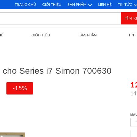
TRANG CHỦ
GIỚI THIỆU
SẢN PHẨM
LIÊN HỆ
TIN TỨC
TÌM K
HỦ
GIỚI THIỆU
SẢN PHẨM
TIN 
 cho Series i7 Simon 700630
1
-15%
14
MÀU