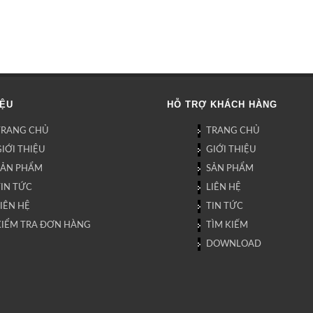
IỆU
HỖ TRỢ KHÁCH HÀNG
TRANG CHỦ
TRANG CHỦ
IỚI THIỆU
GIỚI THIỆU
SẢN PHẨM
SẢN PHẨM
TIN TỨC
LIÊN HỆ
IÊN HỆ
TIN TỨC
KIỂM TRA ĐƠN HÀNG
TÌM KIẾM
DOWNLOAD