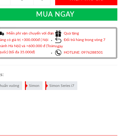
MUA NGAY
Miễn phí vận chuyển với đơn
Quà tặng
àng có giá trị >300.000đ ( Nội
Đổi trả hàng trong vòng 7
hành Hà Nội) và >600.000 đ (Toàn
ngày
uốc) (tối đa 35.000đ)
HOTLINE: 0976288501
s:
huẩn vuông
Simon
Simon Series i7