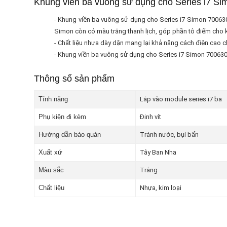
Khung viền ba vuông sử dụng cho Series i7 S
- Khung viền ba vuông sử dụng cho Series i7 Simon 700630 
Simon còn có màu trắng thanh lịch, góp phần tô điểm cho k
- Chất liệu nhựa dày dặn mang lại khả năng cách điện cao c
- Khung viền ba vuông sử dụng cho Series i7 Simon 700630 đ
Thông số sản phẩm
Tính năng
Lắp vào module series i7 ba
Phụ kiện đi kèm
Đinh vít
Hướng dẫn bảo quản
Tránh nước, bụi bẩn
Xuất xứ
Tây Ban Nha
Màu sắc
Trắng
Chất liệu
Nhựa, kim loại