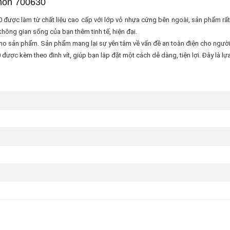
imon 700630
được làm từ chất liệu cao cấp với lớp vỏ nhựa cứng bên ngoài, sản phẩm rất 
hông gian sống của bạn thêm tinh tế, hiện đại.
ho sản phẩm. Sản phẩm mang lại sự yên tâm về vấn đề an toàn điện cho người sử
ược kèm theo đinh vít, giúp bạn lắp đặt một cách dễ dàng, tiện lợi. Đây là lự