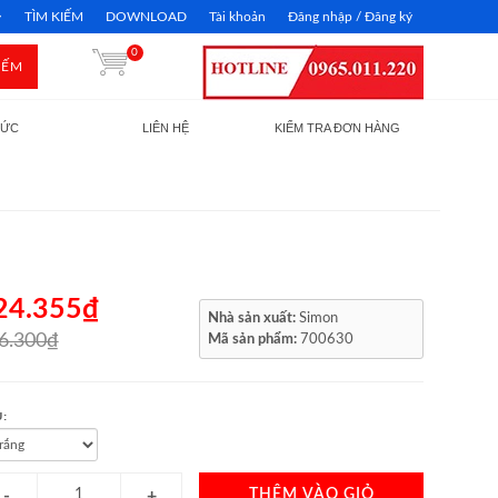
TÌM KIẾM
DOWNLOAD
Tài khoản
Đăng nhập / Đăng ký
0
IẾM
TỨC
LIÊN HỆ
KIỂM TRA ĐƠN HÀNG
24.355₫
Nhà sản xuất:
Simon
6.300₫
Mã sản phẩm:
700630
:
THÊM VÀO GIỎ