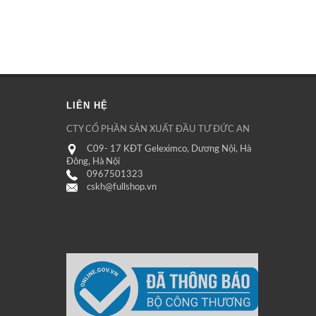
LIÊN HỆ
CTY CỔ PHẦN SẢN XUẤT ĐẦU TƯ ĐỨC AN
C09- 17 KĐT Geleximco, Dương Nội, Hà
Đông, Hà Nội
0967501323
cskh@fullshop.vn