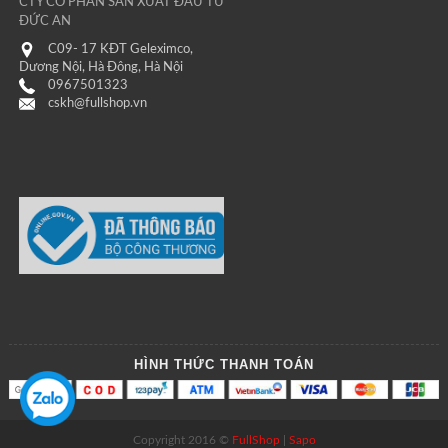
CTY CỔ PHẦN SẢN XUẤT ĐẦU TƯ
ĐỨC AN
C09- 17 KĐT Geleximco,
Dương Nội, Hà Đông, Hà Nội
0967501323
cskh@fullshop.vn
HÌNH THỨC THANH TOÁN
Copyright 2016 ©
FullShop
|
Sapo