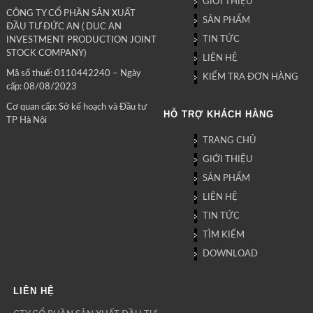
GIỚI THIỆU
CÔNG TY CỔ PHẦN SẢN XUẤT
SẢN PHẨM
ĐẦU TƯ ĐỨC AN ( DUC AN
TIN TỨC
INVESTMENT PRODUCTION JOINT
STOCK COMPANY)
LIÊN HỆ
Mã số thuế: 0110442240 – Ngày
KIỂM TRA ĐƠN HÀNG
cấp: 08/08/2023
Cơ quan cấp: Sở kế hoạch và Đầu tư
HỖ TRỢ KHÁCH HÀNG
TP Hà Nội
TRANG CHỦ
GIỚI THIỆU
SẢN PHẨM
LIÊN HỆ
TIN TỨC
TÌM KIẾM
DOWNLOAD
LIÊN HỆ