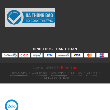
HÌNH THỨC THANH TOÁN
Copyright 2016 ©
FullShop
|
Sapo
TRANG CHỦ
/
GIỚI THIỆU
/
SẢN PHẨM
/
TIN TỨC
/
LIÊN HỆ
/
KIỂM TRA ĐƠN HÀNG