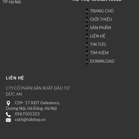
TP Hà Nội
TRANG CHỦ
GIỚI THIỆU
SẢN PHẨM
LIÊN HỆ
TIN TỨC
TÌM KIẾM
DOWNLOAD
LIÊN HỆ
CTY CỔ PHẦN SẢN XUẤT ĐẦU TƯ
ĐỨC AN
C09- 17 KĐT Geleximco,
Dương Nội, Hà Đông, Hà Nội
0967501323
cskh@fullshop.vn