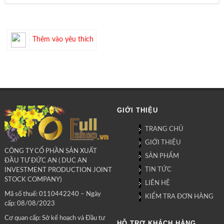
Thêm vào yêu thích
GIỚI THIỆU
TRANG CHỦ
GIỚI THIỆU
CÔNG TY CỔ PHẦN SẢN XUẤT
SẢN PHẨM
ĐẦU TƯ ĐỨC AN ( DUC AN
TIN TỨC
INVESTMENT PRODUCTION JOINT
STOCK COMPANY)
LIÊN HỆ
Mã số thuế: 0110442240 – Ngày
KIỂM TRA ĐƠN HÀNG
cấp: 08/08/2023
Cơ quan cấp: Sở kế hoạch và Đầu tư
HỖ TRỢ KHÁCH HÀNG