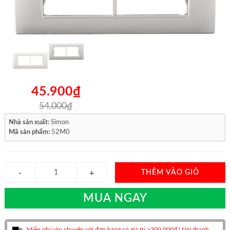
45.900₫
54.000₫
Nhà sản xuất:
Simon
Mã sản phẩm:
52M0
THÊM VÀO GIỎ
MUA NGAY
Miễn phí vận chuyển với đơn hàng có giá trị >300.000đ ( Nội thành