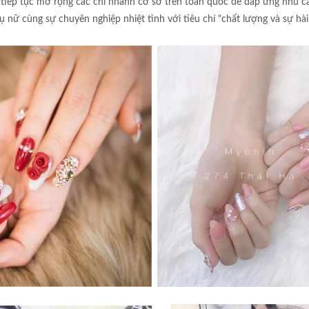
 tiếp tục mở rộng các chi nhánh cơ sở trên toàn quốc để đáp ứng nhu 
 nữ cùng sự chuyên nghiệp nhiệt tình với tiêu chí "chất lượng và sự hài