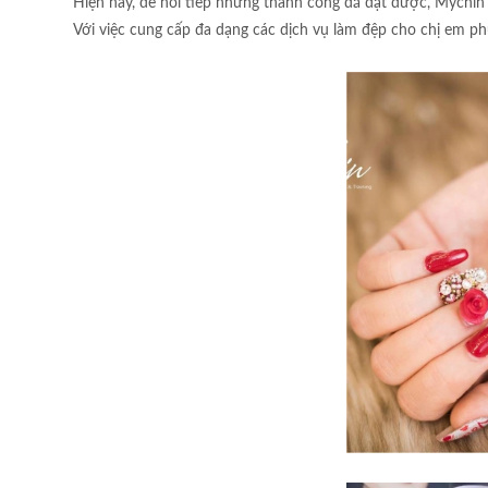
Hiện nay, để nối tiếp những thành công đã đạt được, Mychin
Với việc cung cấp đa dạng các dịch vụ làm đệp cho chị em phụ