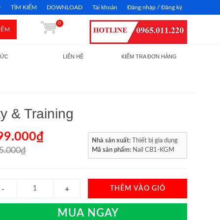
TÌM KIẾM
DOWNLOAD
Tài khoản
Đăng nhập / Đăng ký
0
IẾM
TỨC
LIÊN HỆ
KIỂM TRA ĐƠN HÀNG
y & Training
99.000₫
Nhà sản xuất:
Thiết bị gia dụng
5.000₫
Mã sản phẩm:
Nail CB1-KGM
THÊM VÀO GIỎ
MUA NGAY