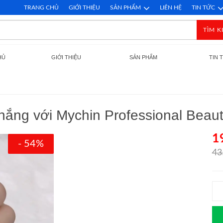
TRANG CHỦ
GIỚI THIỆU
SẢN PHẨM
LIÊN HỆ
TIN TỨC
TÌM K
HỦ
GIỚI THIỆU
SẢN PHẨM
TIN 
a nắng với Mychin Professional Beaut
1
- 54%
43