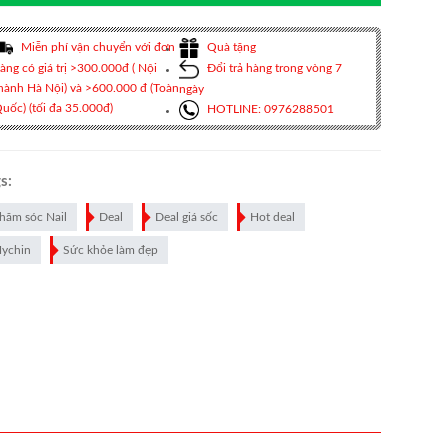
Miễn phí vận chuyển với đơn
Quà tặng
àng có giá trị >300.000đ ( Nội
Đổi trả hàng trong vòng 7
hành Hà Nội) và >600.000 đ (Toàn
ngày
uốc) (tối đa 35.000đ)
HOTLINE: 0976288501
s:
hăm sóc Nail
Deal
Deal giá sốc
Hot deal
ychin
Sức khỏe làm đẹp