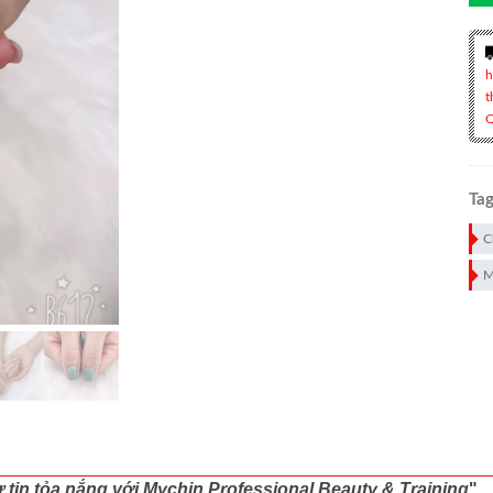
h
t
Q
Tag
C
M
ự tin tỏa nắng với Mychin Professional Beauty & Training
"