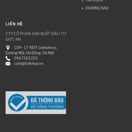
TÌM KIẾM
DOWNLOAD
LIÊN HỆ
CTY CỔ PHẦN SẢN XUẤT ĐẦU TƯ
ĐỨC AN
C09- 17 KĐT Geleximco,
Dương Nội, Hà Đông, Hà Nội
0967501323
cskh@fullshop.vn