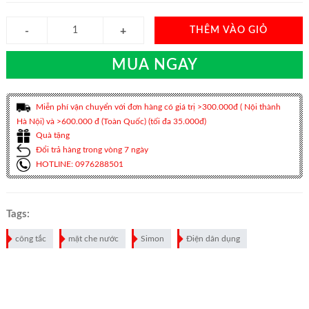
THÊM VÀO GIỎ
MUA NGAY
Miễn phí vận chuyển với đơn hàng có giá trị >300.000đ ( Nội thành
Hà Nội) và >600.000 đ (Toàn Quốc) (tối đa 35.000đ)
Quà tặng
Đổi trả hàng trong vòng 7 ngày
HOTLINE: 0976288501
Tags:
công tắc
mặt che nước
Simon
Điện dân dụng