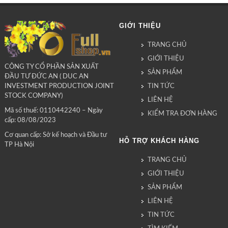
GIỚI THIỆU
TRANG CHỦ
GIỚI THIỆU
CÔNG TY CỔ PHẦN SẢN XUẤT
SẢN PHẨM
ĐẦU TƯ ĐỨC AN ( DUC AN
TIN TỨC
INVESTMENT PRODUCTION JOINT
STOCK COMPANY)
LIÊN HỆ
Mã số thuế: 0110442240 – Ngày
KIỂM TRA ĐƠN HÀNG
cấp: 08/08/2023
Cơ quan cấp: Sở kế hoạch và Đầu tư
HỖ TRỢ KHÁCH HÀNG
TP Hà Nội
TRANG CHỦ
GIỚI THIỆU
SẢN PHẨM
LIÊN HỆ
TIN TỨC