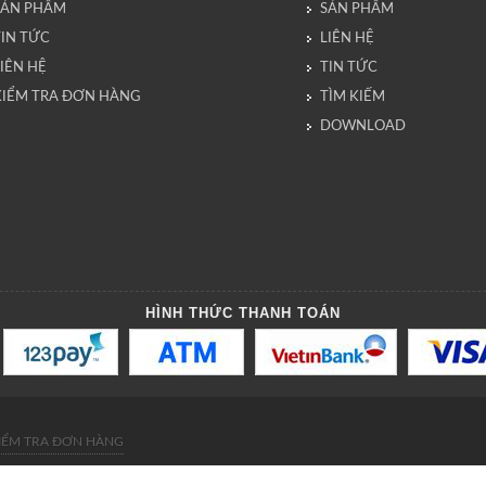
SẢN PHẨM
SẢN PHẨM
TIN TỨC
LIÊN HỆ
IÊN HỆ
TIN TỨC
KIỂM TRA ĐƠN HÀNG
TÌM KIẾM
DOWNLOAD
HÌNH THỨC THANH TOÁN
IỂM TRA ĐƠN HÀNG