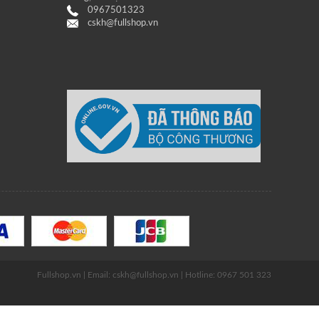
0967501323
cskh@fullshop.vn
Fullshop.vn | Email: cskh@fullshop.vn | Hotline: 0967 501 323