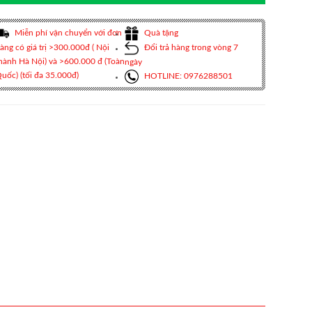
Miễn phí vận chuyển với đơn
Quà tặng
àng có giá trị >300.000đ ( Nội
Đổi trả hàng trong vòng 7
hành Hà Nội) và >600.000 đ (Toàn
ngày
uốc) (tối đa 35.000đ)
HOTLINE: 0976288501