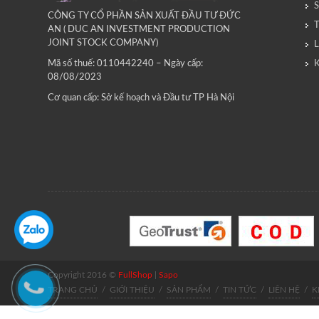
CÔNG TY CỔ PHẦN SẢN XUẤT ĐẦU TƯ ĐỨC
AN ( DUC AN INVESTMENT PRODUCTION
JOINT STOCK COMPANY)
L
Mã số thuế: 0110442240 – Ngày cấp:
08/08/2023
Cơ quan cấp: Sở kế hoạch và Đầu tư TP Hà Nội
Copyright 2016 ©
FullShop
|
Sapo
TRANG CHỦ
/
GIỚI THIỆU
/
SẢN PHẨM
/
TIN TỨC
/
LIÊN HỆ
/
K