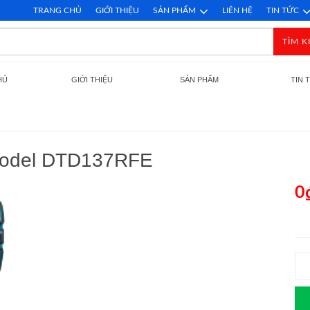
TRANG CHỦ
GIỚI THIỆU
SẢN PHẨM
LIÊN HỆ
TIN TỨC
TÌM K
HỦ
GIỚI THIỆU
SẢN PHẨM
TIN 
 Model DTD137RFE
0