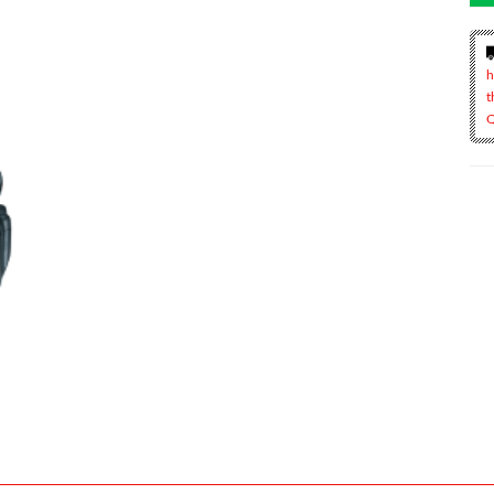
h
t
Q