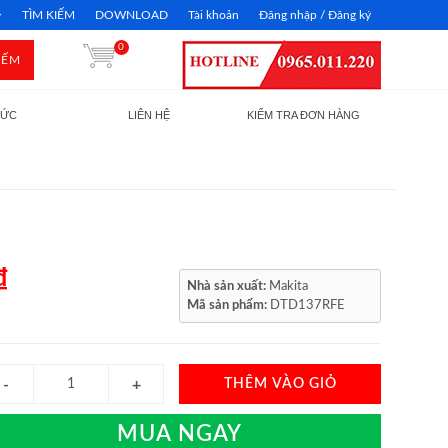
TÌM KIẾM
DOWNLOAD
Tài khoản
Đăng nhập / Đăng ký
0
IẾM
TỨC
LIÊN HỆ
KIỂM TRA ĐƠN HÀNG
₫
Nhà sản xuất:
Makita
Mã sản phẩm:
DTD137RFE
THÊM VÀO GIỎ
MUA NGAY