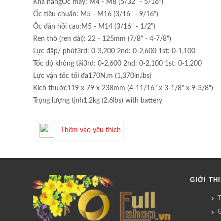
Khả năngỐc máy: M4 - M8 (5/32" - 5/16")
Ốc tiêu chuẩn: M5 - M16 (3/16" - 9/16")
Ốc đàn hồi cao:M5 - M14 (3/16" - 1/2")
Ren thô (ren dài): 22 - 125mm (7/8" - 4-7/8")
Lực đập/ phút3rd: 0-3,200 2nd: 0-2,600 1st: 0-1,100
Tốc độ không tải3rd: 0-2,600 2nd: 0-2,100 1st: 0-1,200
Lực vận tốc tối đa170N.m (1,370in.lbs)
Kích thước119 x 79 x 238mm (4-11/16" x 3-1/8" x 9-3/8")
Trọng lượng tịnh1.2kg (2.6lbs) with battery
Thêm vào yêu thích
GIỚI TH
G