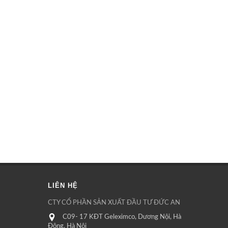
LIÊN HỆ
CTY CỔ PHẦN SẢN XUẤT ĐẦU TƯ ĐỨC AN
C09- 17 KĐT Geleximco, Dương Nội, Hà
Đông, Hà Nội