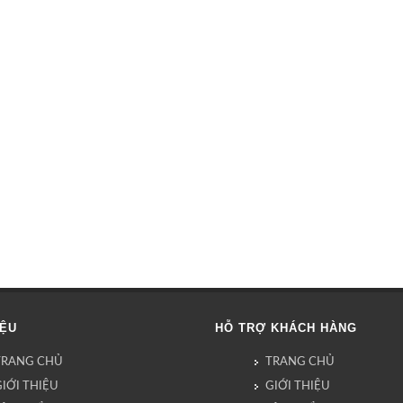
IỆU
HỖ TRỢ KHÁCH HÀNG
TRANG CHỦ
TRANG CHỦ
IỚI THIỆU
GIỚI THIỆU