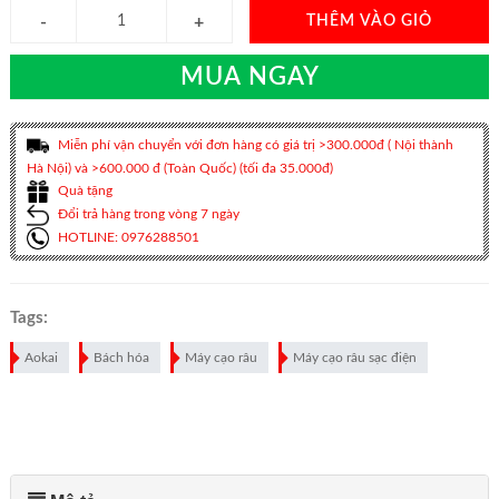
THÊM VÀO GIỎ
MUA NGAY
Miễn phí vận chuyển với đơn hàng có giá trị >300.000đ ( Nội thành
Hà Nội) và >600.000 đ (Toàn Quốc) (tối đa 35.000đ)
Quà tặng
Đổi trả hàng trong vòng 7 ngày
HOTLINE: 0976288501
Tags:
Aokai
Bách hóa
Máy cạo râu
Máy cạo râu sạc điện