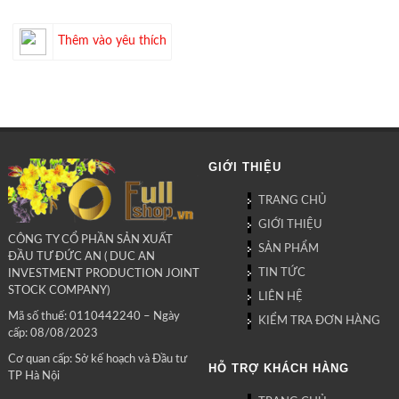
Thêm vào yêu thích
GIỚI THIỆU
TRANG CHỦ
GIỚI THIỆU
CÔNG TY CỔ PHẦN SẢN XUẤT
SẢN PHẨM
ĐẦU TƯ ĐỨC AN ( DUC AN
TIN TỨC
INVESTMENT PRODUCTION JOINT
STOCK COMPANY)
LIÊN HỆ
Mã số thuế: 0110442240 – Ngày
KIỂM TRA ĐƠN HÀNG
cấp: 08/08/2023
Cơ quan cấp: Sở kế hoạch và Đầu tư
HỖ TRỢ KHÁCH HÀNG
TP Hà Nội