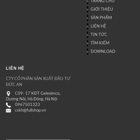
TRANG CHỦ
GIỚI THIỆU
SẢN PHẨM
LIÊN HỆ
TIN TỨC
TÌM KIẾM
DOWNLOAD
LIÊN HỆ
CTY CỔ PHẦN SẢN XUẤT ĐẦU TƯ
ĐỨC AN
C09- 17 KĐT Geleximco,
Dương Nội, Hà Đông, Hà Nội
0967501323
cskh@fullshop.vn