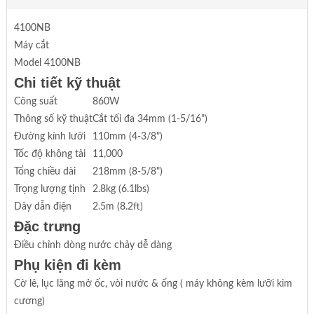
4100NB
Máy cắt
Model 4100NB
Chi tiết kỹ thuật
Công suất
860W
Thông số kỹ thuật
Cắt tối đa 34mm (1-5/16")
Đường kính lưỡi
110mm (4-3/8")
Tốc độ không tải
11,000
Tổng chiều dài
218mm (8-5/8")
Trọng lượng tịnh
2.8kg (6.1lbs)
Dây dẫn điện
2.5m (8.2ft)
Đặc trưng
Điều chỉnh dòng nước chảy dễ dàng
Phụ kiện đi kèm
Cờ lê, lục lăng mở ốc, vòi nước & ống ( máy không kèm lưỡi kim
cương)