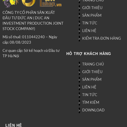
TRANG CHỦ
GIỚI THIỆU
CÔNG TY CỔ PHẦN SẢN XUẤT
SẢN PHẨM
ĐẦU TƯ ĐỨC AN ( DUC AN
TIN TỨC
INVESTMENT PRODUCTION JOINT
STOCK COMPANY)
LIÊN HỆ
Mã số thuế: 0110442240 – Ngày
KIỂM TRA ĐƠN HÀNG
cấp: 08/08/2023
Cơ quan cấp: Sở kế hoạch và Đầu tư
HỖ TRỢ KHÁCH HÀNG
TP Hà Nội
TRANG CHỦ
GIỚI THIỆU
SẢN PHẨM
LIÊN HỆ
TIN TỨC
TÌM KIẾM
DOWNLOAD
LIÊN HỆ