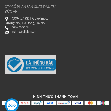
CTY CỔ PHẦN SẢN XUẤT ĐẦU TƯ
ĐỨC AN
C09- 17 KĐT Geleximco,
Dương Nội, Hà Đông, Hà Nội
0967501323
cskh@fullshop.vn
HÌNH THỨC THANH TOÁN