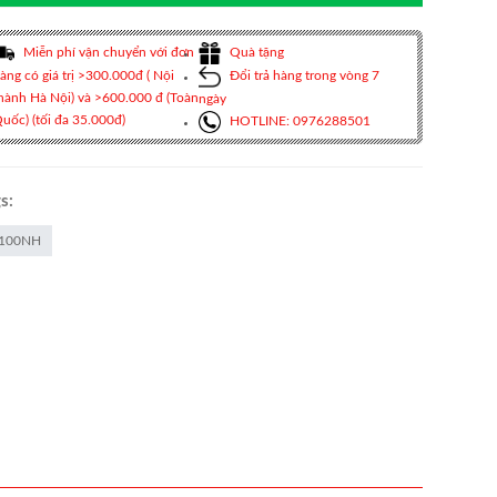
Miễn phí vận chuyển với đơn
Quà tặng
àng có giá trị >300.000đ ( Nội
Đổi trả hàng trong vòng 7
hành Hà Nội) và >600.000 đ (Toàn
ngày
uốc) (tối đa 35.000đ)
HOTLINE: 0976288501
s:
100NH