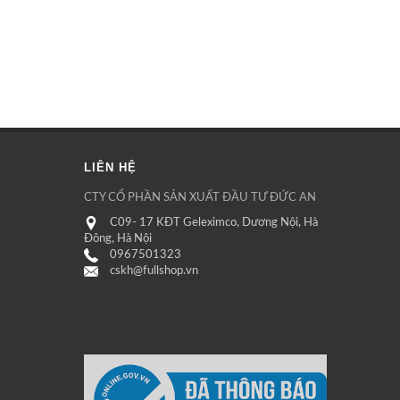
LIÊN HỆ
CTY CỔ PHẦN SẢN XUẤT ĐẦU TƯ ĐỨC AN
C09- 17 KĐT Geleximco, Dương Nội, Hà
Đông, Hà Nội
0967501323
cskh@fullshop.vn