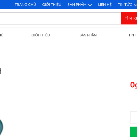
TRANG CHỦ
GIỚI THIỆU
SẢN PHẨM
LIÊN HỆ
TIN TỨC
TÌM K
HỦ
GIỚI THIỆU
SẢN PHẨM
TIN 
H
0