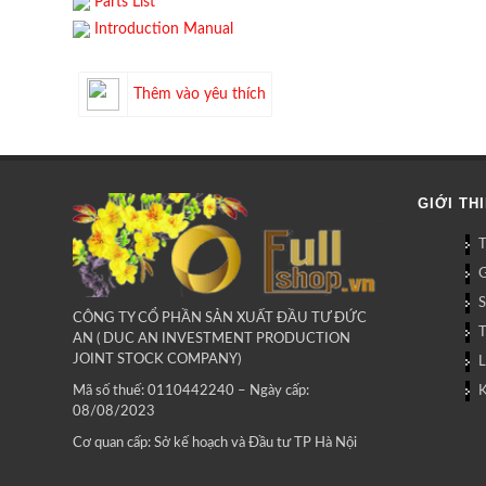
Parts List
Introduction Manual
Thêm vào yêu thích
GIỚI TH
G
CÔNG TY CỔ PHẦN SẢN XUẤT ĐẦU TƯ ĐỨC
AN ( DUC AN INVESTMENT PRODUCTION
JOINT STOCK COMPANY)
L
Mã số thuế: 0110442240 – Ngày cấp:
08/08/2023
Cơ quan cấp: Sở kế hoạch và Đầu tư TP Hà Nội