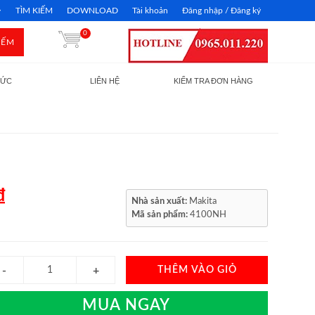
TÌM KIẾM
DOWNLOAD
Tài khoản
Đăng nhập / Đăng ký
0
IẾM
TỨC
LIÊN HỆ
KIỂM TRA ĐƠN HÀNG
₫
Nhà sản xuất:
Makita
Mã sản phẩm:
4100NH
THÊM VÀO GIỎ
MUA NGAY