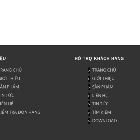
IỆU
HỖ TRỢ KHÁCH HÀNG
TRANG CHỦ
TRANG CHỦ
IỚI THIỆU
GIỚI THIỆU
SẢN PHẨM
SẢN PHẨM
TIN TỨC
LIÊN HỆ
IÊN HỆ
TIN TỨC
KIỂM TRA ĐƠN HÀNG
TÌM KIẾM
DOWNLOAD