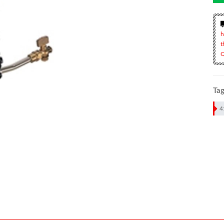
h
t
Q
Tag
4