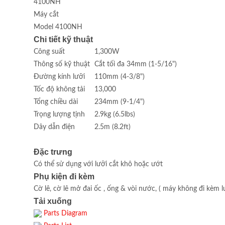
4100NH
Máy cắt
Model 4100NH
Chi tiết kỹ thuật
Công suất
1,300W
Thông số kỹ thuật
Cắt tối đa 34mm (1-5/16")
Đường kính lưỡi
110mm (4-3/8")
Tốc độ không tải
13,000
Tổng chiều dài
234mm (9-1/4")
Trọng lượng tịnh
2.9kg (6.5lbs)
Dây dẫn điện
2.5m (8.2ft)
Đặc trưng
Có thể sử dụng với lưỡi cắt khô hoặc ướt
Phụ kiện đi kèm
Cờ lê, cờ lê mở đai ốc , ống & vòi nước, ( máy không đi kèm 
Tải xuống
Parts Diagram