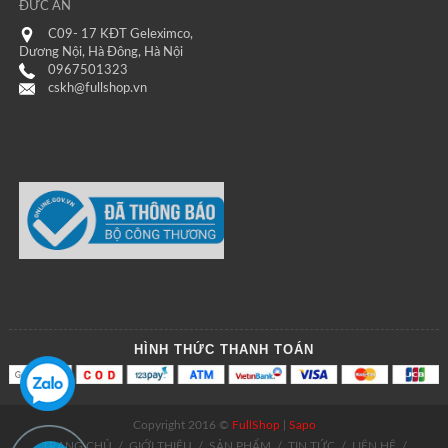
ĐỨC AN
C09- 17 KĐT Geleximco,
Dương Nội, Hà Đông, Hà Nội
0967501323
cskh@fullshop.vn
HÌNH THỨC THANH TOÁN
Copyright 2016 ©
FullShop
|
Sapo
TRANG CHỦ
/
GIỚI THIỆU
/
SẢN PHẨM
/
TIN TỨC
/
LIÊN HỆ
/