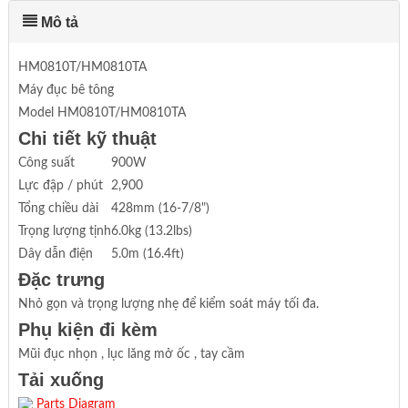
Mô tả
HM0810T/HM0810TA
Máy đục bê tông
Model HM0810T/HM0810TA
Chi tiết kỹ thuật
Công suất
900W
Lực đập / phút
2,900
Tổng chiều dài
428mm (16-7/8")
Trọng lượng tịnh
6.0kg (13.2lbs)
Dây dẫn điện
5.0m (16.4ft)
Đặc trưng
Nhỏ gọn và trọng lượng nhẹ để kiểm soát máy tối đa.
Phụ kiện đi kèm
Mũi đục nhọn , lục lăng mở ốc , tay cầm
Tải xuống
Parts Diagram