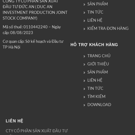
CÔNG TY CỔ PHẦN SẢN XUẤT
SẢN PHẨM
ĐẦU TƯ ĐỨC AN ( DUC AN
TIN TỨC
INVESTMENT PRODUCTION JOINT
STOCK COMPANY)
LIÊN HỆ
Mã số thuế: 0110442240 – Ngày
KIỂM TRA ĐƠN HÀNG
cấp: 08/08/2023
Cơ quan cấp: Sở kế hoạch và Đầu tư
HỖ TRỢ KHÁCH HÀNG
TP Hà Nội
TRANG CHỦ
GIỚI THIỆU
SẢN PHẨM
LIÊN HỆ
TIN TỨC
TÌM KIẾM
DOWNLOAD
LIÊN HỆ
CTY CỔ PHẦN SẢN XUẤT ĐẦU TƯ