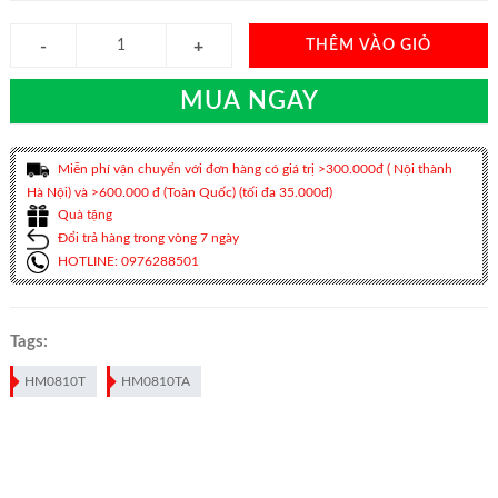
THÊM VÀO GIỎ
MUA NGAY
Miễn phí vận chuyển với đơn hàng có giá trị >300.000đ ( Nội thành
Hà Nội) và >600.000 đ (Toàn Quốc) (tối đa 35.000đ)
Quà tặng
Đổi trả hàng trong vòng 7 ngày
HOTLINE: 0976288501
Tags:
HM0810T
HM0810TA