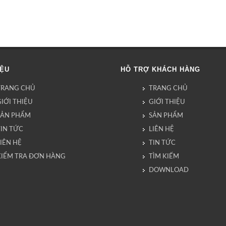
IỆU
HỖ TRỢ KHÁCH HÀNG
TRANG CHỦ
TRANG CHỦ
IỚI THIỆU
GIỚI THIỆU
SẢN PHẨM
SẢN PHẨM
TIN TỨC
LIÊN HỆ
IÊN HỆ
TIN TỨC
KIỂM TRA ĐƠN HÀNG
TÌM KIẾM
DOWNLOAD