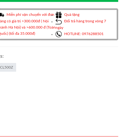
Miễn phí vận chuyển với đơn
Quà tặng
àng có giá trị >300.000đ ( Nội
Đổi trả hàng trong vòng 7
hành Hà Nội) và >600.000 đ (Toàn
ngày
uốc) (tối đa 35.000đ)
HOTLINE: 0976288501
s:
CL500Z