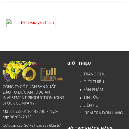
Thêm vào yêu thích
GIỚI THIỆU
TRANG CHỦ
GIỚI THIỆU
CÔNG TY CỔ PHẦN SẢN XUẤT
SẢN PHẨM
ĐẦU TƯ ĐỨC AN ( DUC AN
TIN TỨC
INVESTMENT PRODUCTION JOINT
STOCK COMPANY)
LIÊN HỆ
Mã số thuế: 0110442240 – Ngày
KIỂM TRA ĐƠN HÀNG
cấp: 08/08/2023
Cơ quan cấp: Sở kế hoạch và Đầu tư
HỖ TRỢ KHÁCH HÀNG