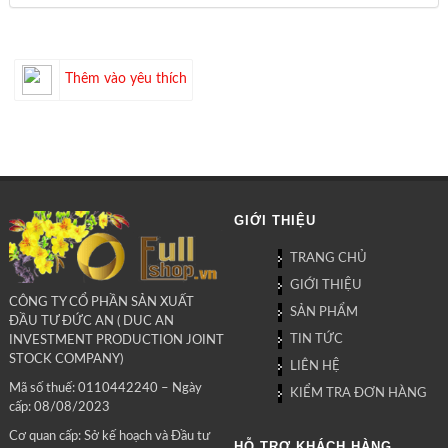
Thêm vào yêu thích
GIỚI THIỆU
TRANG CHỦ
GIỚI THIỆU
CÔNG TY CỔ PHẦN SẢN XUẤT
SẢN PHẨM
ĐẦU TƯ ĐỨC AN ( DUC AN
TIN TỨC
INVESTMENT PRODUCTION JOINT
STOCK COMPANY)
LIÊN HỆ
Mã số thuế: 0110442240 – Ngày
KIỂM TRA ĐƠN HÀNG
cấp: 08/08/2023
Cơ quan cấp: Sở kế hoạch và Đầu tư
HỖ TRỢ KHÁCH HÀNG