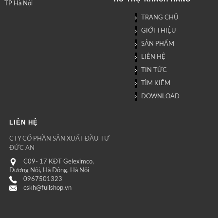
TP Hà Nội
TRANG CHỦ
GIỚI THIỆU
SẢN PHẨM
LIÊN HỆ
TIN TỨC
TÌM KIẾM
DOWNLOAD
LIÊN HỆ
CTY CỔ PHẦN SẢN XUẤT ĐẦU TƯ
ĐỨC AN
C09- 17 KĐT Geleximco,
Dương Nội, Hà Đông, Hà Nội
0967501323
cskh@fullshop.vn