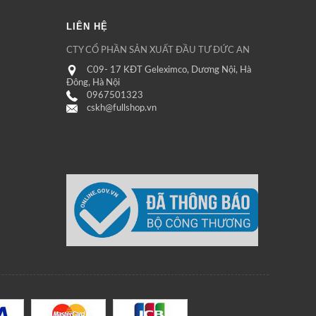
LIÊN HỆ
CTY CỔ PHẦN SẢN XUẤT ĐẦU TƯ ĐỨC AN
C09- 17 KĐT Geleximco, Dương Nội, Hà
Đông, Hà Nội
0967501323
cskh@fullshop.vn