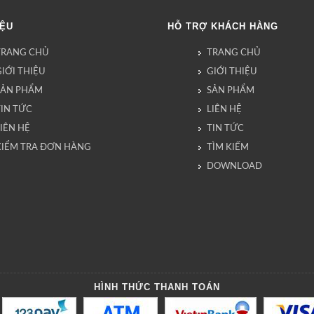
IỆU
HỖ TRỢ KHÁCH HÀNG
TRANG CHỦ
TRANG CHỦ
IỚI THIỆU
GIỚI THIỆU
SẢN PHẨM
SẢN PHẨM
TIN TỨC
LIÊN HỆ
IÊN HỆ
TIN TỨC
KIỂM TRA ĐƠN HÀNG
TÌM KIẾM
DOWNLOAD
HÌNH THỨC THANH TOÁN