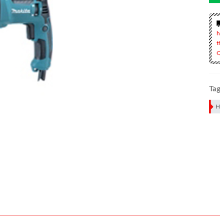
h
t
Q
Tag
H