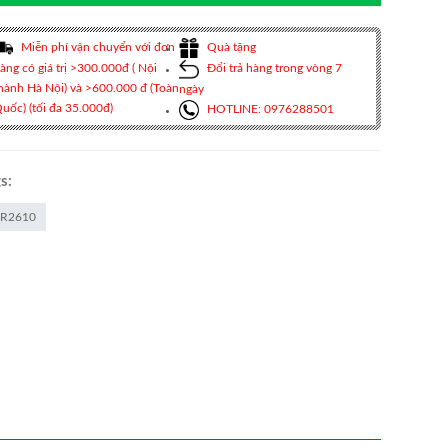
Miễn phí vận chuyển với đơn
Quà tặng
àng có giá trị >300.000đ ( Nội
Đổi trả hàng trong vòng 7
hành Hà Nội) và >600.000 đ (Toàn
ngày
uốc) (tối đa 35.000đ)
HOTLINE: 0976288501
s:
R2610