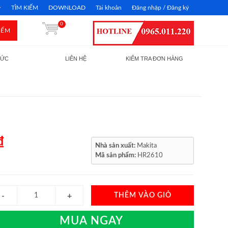
TÌM KIẾM
DOWNLOAD
Tài khoản
Đăng nhập / Đăng ký
0
IẾM
TỨC
LIÊN HỆ
KIỂM TRA ĐƠN HÀNG
₫
Nhà sản xuất:
Makita
Mã sản phẩm:
HR2610
THÊM VÀO GIỎ
MUA NGAY