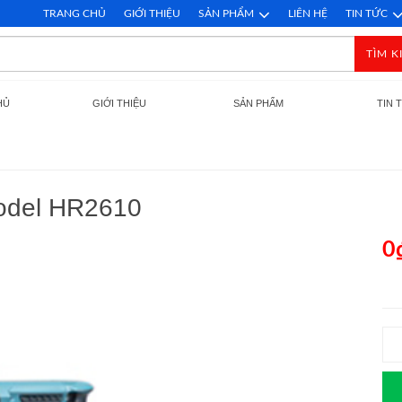
TRANG CHỦ
GIỚI THIỆU
SẢN PHẨM
LIÊN HỆ
TIN TỨC
TÌM K
HỦ
GIỚI THIỆU
SẢN PHẨM
TIN 
odel HR2610
0