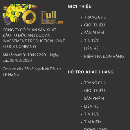
GIỚI THIỆU
TRANG CHỦ
GIỚI THIỆU
CÔNG TY CỔ PHẦN SẢN XUẤT
SẢN PHẨM
ĐẦU TƯ ĐỨC AN ( DUC AN
TIN TỨC
INVESTMENT PRODUCTION JOINT
STOCK COMPANY)
LIÊN HỆ
Mã số thuế: 0110442240 – Ngày
KIỂM TRA ĐƠN HÀNG
cấp: 08/08/2023
Cơ quan cấp: Sở kế hoạch và Đầu tư
HỖ TRỢ KHÁCH HÀNG
TP Hà Nội
TRANG CHỦ
GIỚI THIỆU
SẢN PHẨM
LIÊN HỆ
TIN TỨC
TÌM KIẾM