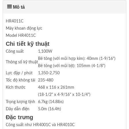
Mô tả
HR4011C
Máy khoan động lực
Model HR4011C
Chi tiết kỹ thuật
Công suất
1,100W
Bê tông (với mũi hợp kim): 40mm (1-9/16")
Thông số kỹ thuật
Bê tông (với mũi bịt): 105mm (4-1/8")
Lực đập / phút
1,350-2,750
Tốc độ không tải
235-480
Kích thước
468 x 116 x 261mm
(18-1/2" x 4-9/16" x 10-1/4")
Trọng lượng tịnh
6.7kg (14.8lbs)
Dây dẫn điện
5.0m (16.4ft)
Đặc trưng
Công suất như HR4001C và HR4010C