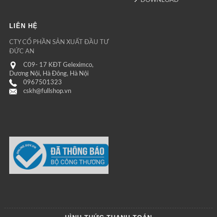
DOWNLOAD
LIÊN HỆ
CTY CỔ PHẦN SẢN XUẤT ĐẦU TƯ
ĐỨC AN
C09- 17 KĐT Geleximco,
Dương Nội, Hà Đông, Hà Nội
0967501323
cskh@fullshop.vn