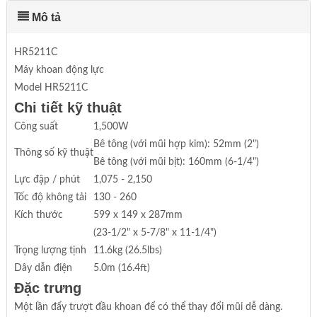
Mô tả
HR5211C
Máy khoan động lực
Model HR5211C
Chi tiết kỹ thuật
Công suất
1,500W
Bê tông (với mũi hợp kim): 52mm (2")
Thông số kỹ thuật
Bê tông (với mũi bịt): 160mm (6-1/4")
Lực đập / phút
1,075 - 2,150
Tốc độ không tải
130 - 260
Kích thước
599 x 149 x 287mm
(23-1/2" x 5-7/8" x 11-1/4")
Trọng lượng tịnh
11.6kg (26.5lbs)
Dây dẫn điện
5.0m (16.4ft)
Đặc trưng
Một lần đẩy trượt đầu khoan để có thể thay đổi mũi dễ dàng.