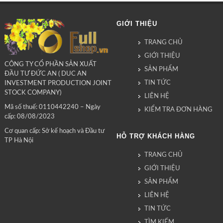
GIỚI THIỆU
TRANG CHỦ
GIỚI THIỆU
CÔNG TY CỔ PHẦN SẢN XUẤT
SẢN PHẨM
ĐẦU TƯ ĐỨC AN ( DUC AN
TIN TỨC
INVESTMENT PRODUCTION JOINT
STOCK COMPANY)
LIÊN HỆ
Mã số thuế: 0110442240 – Ngày
KIỂM TRA ĐƠN HÀNG
cấp: 08/08/2023
Cơ quan cấp: Sở kế hoạch và Đầu tư
HỖ TRỢ KHÁCH HÀNG
TP Hà Nội
TRANG CHỦ
GIỚI THIỆU
SẢN PHẨM
LIÊN HỆ
TIN TỨC
TÌM KIẾM