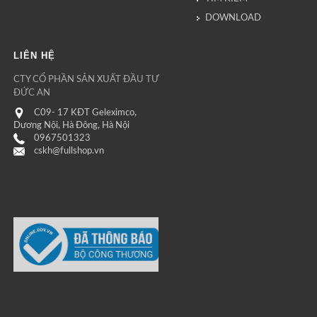
DOWNLOAD
LIÊN HỆ
CTY CỔ PHẦN SẢN XUẤT ĐẦU TƯ
ĐỨC AN
C09- 17 KĐT Geleximco,
Dương Nội, Hà Đông, Hà Nội
0967501323
cskh@fullshop.vn