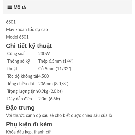
Mô tả
6501
Máy khoan tốc độ cao
Model 6501
Chi tiết kỹ thuật
Công suất
230W
Thông số kỹ
Thép 6.5mm (1/4")
thuật
Gỗ 9mm (11/32")
Tốc độ không tải
4,500
Tổng chiều dài
206mm (8-1/8")
Trọng lượng tịnh
0.9kg (2.0lbs)
Dây dẫn điện
2.0m (6.6ft)
Đặc trưng
Với thước canh độ sâu sẽ cho biết được chiều sâu của lỗ
Phụ kiện đi kèm
Khóa đầu kẹp, thanh cữ