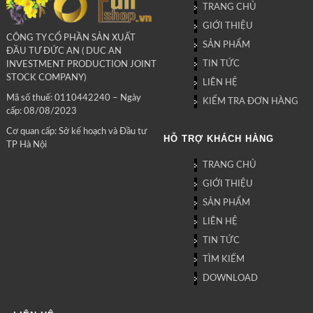
TRANG CHỦ
GIỚI THIỆU
CÔNG TY CỔ PHẦN SẢN XUẤT
SẢN PHẨM
ĐẦU TƯ ĐỨC AN ( DUC AN
TIN TỨC
INVESTMENT PRODUCTION JOINT
STOCK COMPANY)
LIÊN HỆ
Mã số thuế: 0110442240 – Ngày
KIỂM TRA ĐƠN HÀNG
cấp: 08/08/2023
Cơ quan cấp: Sở kế hoạch và Đầu tư
HỖ TRỢ KHÁCH HÀNG
TP Hà Nội
TRANG CHỦ
GIỚI THIỆU
SẢN PHẨM
LIÊN HỆ
TIN TỨC
TÌM KIẾM
DOWNLOAD