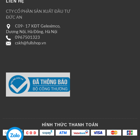
LIÊN HỆ
CTY CỔ PHẦN SẢN XUẤT ĐẦU TƯ
ĐỨC AN
C09- 17 KĐT Geleximco,
Dương Nội, Hà Đông, Hà Nội
0967501323
cskh@fullshop.vn
HÌNH THỨC THANH TOÁN