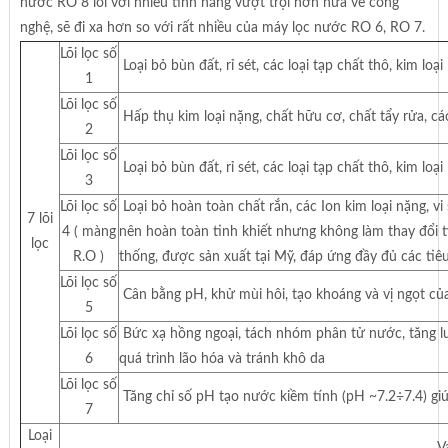
nước RO 8 lõi với nhiều tính năng vượt trội hơn nữa về công
nghệ, sẽ đi xa hơn so với rất nhiều của máy lọc nước RO 6, RO 7.
Lõi lọc số
Loại bỏ bùn đất, rỉ sét, các loại tạp chất thô, kim lo
1
Lõi lọc số
Hấp thụ kim loại nặng, chất hữu cơ, chất tẩy rửa, các
2
Lõi lọc số
Loại bỏ bùn đất, rỉ sét, các loại tạp chất thô, kim lo
3
Lõi lọc số
Loại bỏ hoàn toàn chất rắn, các Ion kim loại nặng, vi
7 lõi
4 ( màng
nên hoàn toàn tinh khiết nhưng không làm thay đổi t
lọc
R.O )
thống, được sản xuất tại Mỹ, đáp ứng đầy đủ các tiêu
Lõi lọc số
Cân bằng pH, khử mùi hôi, tạo khoáng và vị ngọt củ
5
Lõi lọc số
Bức xạ hồng ngoại, tách nhóm phân tử nước, tăng l
6
quá trình lão hóa và tránh khô da
Lõi lọc số
Tăng chỉ số pH tạo nước kiềm tính (pH ~7.2÷7.4) giú
7
Loại
V