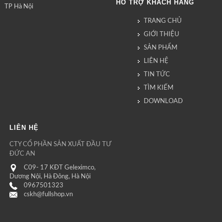
HỖ TRỢ KHÁCH HÀNG
TP Hà Nội
TRANG CHỦ
GIỚI THIỆU
SẢN PHẨM
LIÊN HỆ
TIN TỨC
TÌM KIẾM
DOWNLOAD
LIÊN HỆ
CTY CỔ PHẦN SẢN XUẤT ĐẦU TƯ
ĐỨC AN
C09- 17 KĐT Geleximco,
Dương Nội, Hà Đông, Hà Nội
0967501323
cskh@fullshop.vn