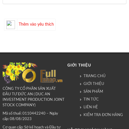
Thêm vào yêu thích
GIỚI THIỆU
TRANG CHỦ
GIỚI THIỆU
CÔNG TY CỔ PHẦN SẢN XUẤT
SẢN PHẨM
ĐẦU TƯ ĐỨC AN ( DUC AN
TIN TỨC
INVESTMENT PRODUCTION JOINT
STOCK COMPANY)
LIÊN HỆ
Mã số thuế: 0110442240 – Ngày
KIỂM TRA ĐƠN HÀNG
cấp: 08/08/2023
Cơ quan cấp: Sở kế hoạch và Đầu tư