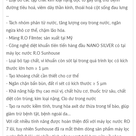
- Loại bỏ các tạp chất kim loại nặng độc tố gây ung thư bệnh
đường tiêu hoá, viêm dây thần kinh, thoái hoá cột sống đau lưng
...
- Tách nhóm phân tử nước, tăng lượng oxy trong nước, ngăn
ngừa khô cơ thể, chậm lão hóa.
- Màng R.O Filmtec sản xuất tại Mỹ
- Công nghệ diệt khuẩn tiên tiến hàng đầu NANO SILVER có tại
máy lọc nước R.O Sunhouse
- Loại bỏ tạp chất, vi khuẩn còn sót lại trong quá trình lọc có kích
thước lớn hơn ≥ 1 µm
- Tạo khoáng chất cần thiết cho cơ thể
- Ngăn chặn bẩn bùn, đất rỉ sét có kích thước ≥ 5 µm
- Khả năng hấp thụ cao mùi vị, chất hữu cơ, thuốc trừ sâu, chất
diệt côn trùng, kim loại nặng, Clo dư trong nước
- Tạo ra nước kiềm tính, trung hòa axit dư thừa trong tế bào, giúp
giảm trừ bệnh tật, bệnh ngoài da…
Với rất nhiều tính năng được hoàn thiện đối với máy lọc nước RO
7 lõi, tuy nhiên Sunhouse đã ra mắt thêm dòng sản phẩm máy lọc