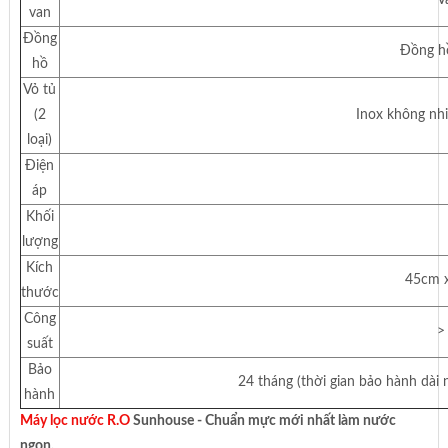
van
Đồng
Đồng hồ
hồ
Vỏ tủ
(2
Inox không nhi
loại)
Điện
áp
Khối
lượng
Kích
45cm 
thước
Công
>
suất
Bảo
24 tháng (thời gian bảo hành dài 
hành
Máy lọc nước R.O
Sunhouse - Chuẩn mực mới nhất làm nước
ngon.