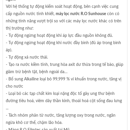
Với hệ thống tự động kiểm soát hoạt động, bên cạnh việc cung
cấp nguồn nước tinh khiết,
máy lọc nước R.O Sunhouse
còn có
những tính năng vượt trội so với các máy lọc nước khác có trên
thị trường như:
- Tự động ngừng hoạt động khi áp lực đầu nguồn không đủ.
- Tự động ngừng hoạt động khi nước đầy bình (đủ áp trong bình
áp).
- Tự động xả nước thải.
- Tạo ra nước kiềm tính, trung hòa axit dư thừa trong tế bào, giúp
giảm trừ bệnh tật, bệnh ngoài da…
- Bổ sung Alkailine loại bỏ 99,999 % vi khuẩn trong nước, tăng vị
cho nước
- Loại bỏ các tạp chất kim loại nặng độc tố gây ung thư bệnh
đường tiêu hoá, viêm dây thần kinh, thoái hoá cột sống đau lưng
...
- Tách nhóm phân tử nước, tăng lượng oxy trong nước, ngăn
ngừa khô cơ thể, chậm lão hóa.
- Màng R.O Filmtec sản xuất tại Mỹ