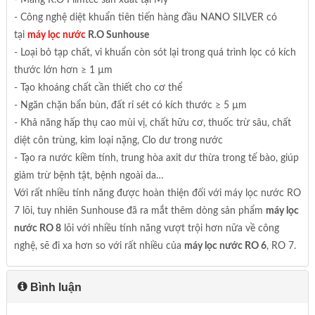
- Công nghệ diệt khuẩn tiên tiến hàng đầu NANO SILVER có
tại
máy lọc nước
R.O Sunhouse
- Loại bỏ tạp chất, vi khuẩn còn sót lại trong quá trình lọc có kích
thước lớn hơn ≥ 1 µm
- Tạo khoáng chất cần thiết cho cơ thể
- Ngăn chặn bẩn bùn, đất rỉ sét có kích thước ≥ 5 µm
- Khả năng hấp thụ cao mùi vị, chất hữu cơ, thuốc trừ sâu, chất
diệt côn trùng, kim loại nặng, Clo dư trong nước
- Tạo ra nước kiềm tính, trung hòa axit dư thừa trong tế bào, giúp
giảm trừ bệnh tật, bệnh ngoài da…
Với rất nhiều tính năng được hoàn thiện đối với máy lọc nước RO
7 lõi, tuy nhiên Sunhouse đã ra mắt thêm dòng sản phẩm
máy lọc
nước RO 8
lõi với nhiều tính năng vượt trội hơn nữa về công
nghệ, sẽ đi xa hơn so với rất nhiều của
máy lọc nước RO 6
, RO 7.
Bình luận