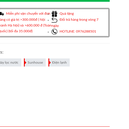
Miễn phí vận chuyển với đơn
Quà tặng
àng có giá trị >300.000đ ( Nội
Đổi trả hàng trong vòng 7
hành Hà Nội) và >600.000 đ (Toàn
ngày
uốc) (tối đa 35.000đ)
HOTLINE: 0976288501
s:
áy lọc nước
Sunhouse
Điện lạnh