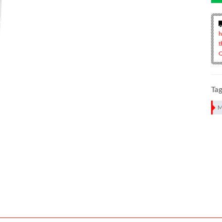
h
t
Q
Tag
M