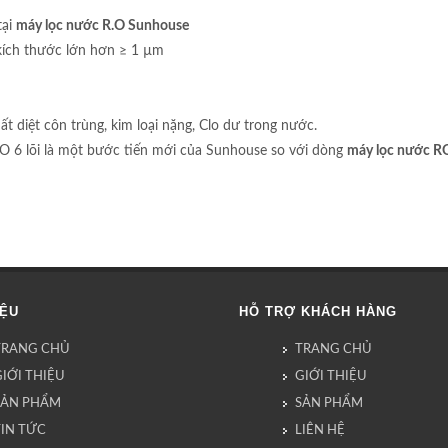
tại
máy lọc nước R.O Sunhouse
ó kích thước lớn hơn ≥ 1 µm
ất diệt côn trùng, kim loại nặng, Clo dư trong nước.
O 6 lõi là một bước tiến mới của Sunhouse so với dòng
máy lọc nước RO
IỆU
HỖ TRỢ KHÁCH HÀNG
TRANG CHỦ
TRANG CHỦ
IỚI THIỆU
GIỚI THIỆU
SẢN PHẨM
SẢN PHẨM
TIN TỨC
LIÊN HỆ