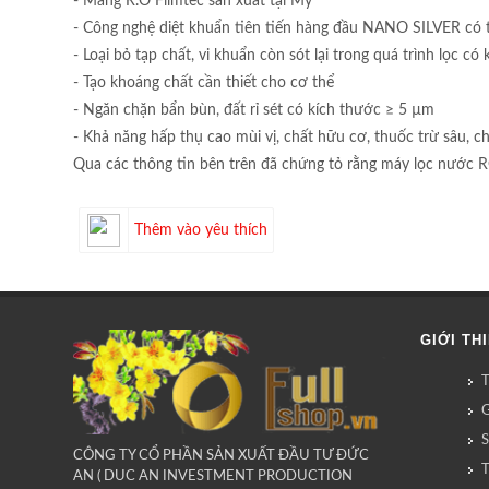
- Màng R.O Filmtec sản xuất tại Mỹ
- Công nghệ diệt khuẩn tiên tiến hàng đầu NANO SILVER có 
- Loại bỏ tạp chất, vi khuẩn còn sót lại trong quá trình lọc c
- Tạo khoáng chất cần thiết cho cơ thể
- Ngăn chặn bẩn bùn, đất rỉ sét có kích thước ≥ 5 µm
- Khả năng hấp thụ cao mùi vị, chất hữu cơ, thuốc trừ sâu, ch
Qua các thông tin bên trên đã chứng tỏ rằng máy lọc nước R
Thêm vào yêu thích
GIỚI TH
G
CÔNG TY CỔ PHẦN SẢN XUẤT ĐẦU TƯ ĐỨC
AN ( DUC AN INVESTMENT PRODUCTION