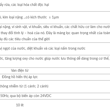
ẩy rửa, các loại hóa chất độc hại
hô, kim loại nặng ...có kích thước ≥ 1µm
i nặng, vi sinh vật, vi khuẩn, siêu vi khuẩn, các chất hữu cơ làm cho nướ
thay đổi tính lý – hoá của nó. Đây là màng lọc quan trọng nhất của toà
y đủ các tiêu chuẩn của thế giới
ị ngọt của nước, diệt khuẩn và các loại nấm trong nước
c, tăng lượng oxy cho nước giúp nước lưu thông dễ dàng trong cơ thể,
Van điện từ
Đồng hồ hiển thị áp lực
không nhiễm từ (1 cánh; 2 cánh)
 50Hz, qua bộ biến áp còn 24VDC
10 lít