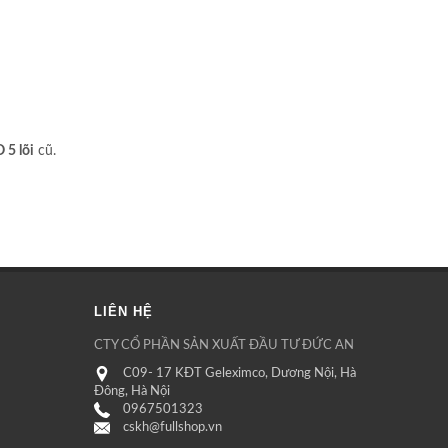
 5 lõi
cũ.
LIÊN HỆ
CTY CỔ PHẦN SẢN XUẤT ĐẦU TƯ ĐỨC AN
C09- 17 KĐT Geleximco, Dương Nội, Hà
Đông, Hà Nội
0967501323
cskh@fullshop.vn