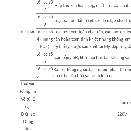
Lõi lọc số
Hấp thụ kim loại nặng, chất hữu cơ, chất t
2
Lõi lọc số
Loại bỏ bùn đất, rỉ sét, các loại tạp chất t
3
6 lõi lọc
Lõi lọc số
Loại bỏ hoàn toàn chất rắn, các Ion kim loạ
4 ( màng
nên hoàn toàn tinh khiết nhưng không làm 
R.O )
hệ thống, được sản xuất tại Mỹ, đáp ứng đầ
Lõi lọc số
Cân bằng pH, khử mùi hôi, tạo khoáng và v
5
Lõi lọc số
Bức xạ hồng ngoại, tách nhóm phân tử nướ
quá trình lão hóa và tránh khô da
6
Loại van
Đồng hồ
Vỏ tủ (2
Inox 
loại)
Điện áp
220V ~
Dung
tích