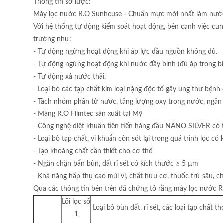
Thông tin sơ lược:
Máy lọc nước R.O Sunhouse - Chuẩn mực mới nhất làm nướ
Với hệ thống tự động kiểm soát hoạt động, bên cạnh việc cu
trường như:
- Tự động ngừng hoạt động khi áp lực đầu nguồn không đủ.
- Tự động ngừng hoạt động khi nước đầy bình (đủ áp trong b
- Tự động xả nước thải.
- Loại bỏ các tạp chất kim loại nặng độc tố gây ung thư bệnh 
- Tách nhóm phân tử nước, tăng lượng oxy trong nước, ngăn
- Màng R.O Filmtec sản xuất tại Mỹ
- Công nghệ diệt khuẩn tiên tiến hàng đầu NANO SILVER có
- Loại bỏ tạp chất, vi khuẩn còn sót lại trong quá trình lọc 
- Tạo khoáng chất cần thiết cho cơ thể
- Ngăn chặn bẩn bùn, đất rỉ sét có kích thước ≥ 5 µm
- Khả năng hấp thụ cao mùi vị, chất hữu cơ, thuốc trừ sâu, ch
Qua các thông tin bên trên đã chứng tỏ rằng máy lọc nước R
Lõi lọc số
Loại bỏ bùn đất, rỉ sét, các loại tạp chất t
1