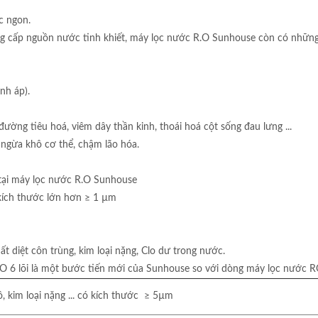
c ngon.
ng cấp nguồn nước tinh khiết, máy lọc nước R.O Sunhouse còn có những t
ình áp).
đường tiêu hoá, viêm dây thần kinh, thoái hoá cột sống đau lưng ...
 ngừa khô cơ thể, chậm lão hóa.
 tại máy lọc nước R.O Sunhouse
có kích thước lớn hơn ≥ 1 µm
ất diệt côn trùng, kim loại nặng, Clo dư trong nước.
O 6 lõi là một bước tiến mới của Sunhouse so với dòng máy lọc nước RO
hô, kim loại nặng ... có kích thước ≥ 5µm