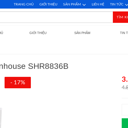
TRANG CHỦ
GIỚI THIỆU
SẢN PHẨM
LIÊN HỆ
TIN TỨC
TÌM K
HỦ
GIỚI THIỆU
SẢN PHẨM
TIN 
 Sunhouse SHR8836B
3
- 17%
4.