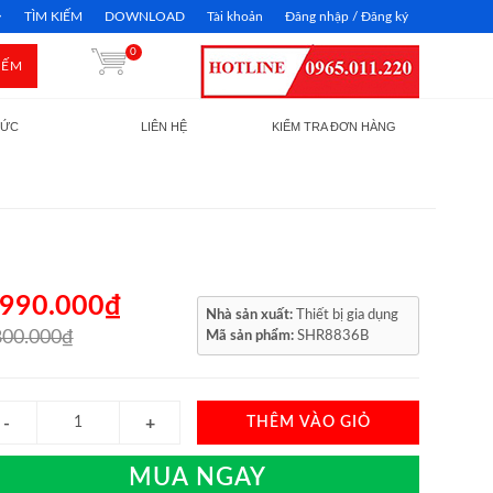
TÌM KIẾM
DOWNLOAD
Tài khoản
Đăng nhập / Đăng ký
0
IẾM
TỨC
LIÊN HỆ
KIỂM TRA ĐƠN HÀNG
.990.000₫
Nhà sản xuất:
Thiết bị gia dụng
800.000₫
Mã sản phẩm:
SHR8836B
THÊM VÀO GIỎ
MUA NGAY