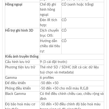
Hồng ngoại
Chế độ ghi
CÓ (xanh hoặc trắng)
hình hồng
ngoại:
Đèn IR tích
CÓ
hợp:
Hỗ trợ ghi hình 3D
Dịch chuyển
CÓ
trục OIS:
Hướng dẫn
CÓ
chiều dài tiêu
cự:
Kiểu ảnh truyền thống
Cấu hình lưu trữ
9 (3 cài đặt trước)
Phương tiện lưu trữ
Thẻ nhớ SD / SDHC (tất cả các dữ liệu
tuỳ chọn và metadata)
Gamma
6 profiles
Đế điều khiển
-50 đến +50
Phông điều khiển
-50 đến +50 cho mỗi màu R,G,B
Black Gamma
Có thể điều chỉnh chiều cao, chiều rộng và
đỉnh
Độ bão hoà màu cơ
-50 đến +50 điều chỉnh độ bão hoà màu