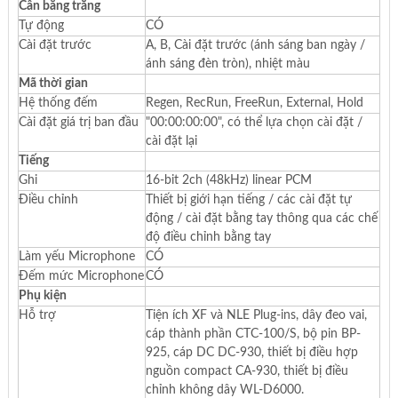
Cân bằng trắng
Tự động
CÓ
Cài đặt trước
A, B, Cài đặt trước (ánh sáng ban ngày /
ánh sáng đèn tròn), nhiệt màu
Mã thời gian
Hệ thống đếm
Regen, RecRun, FreeRun, External, Hold
Cài đặt giá trị ban đầu
"00:00:00:00", có thể lựa chọn cài đặt /
cài đặt lại
Tiếng
Ghi
16-bit 2ch (48kHz) linear PCM
Điều chỉnh
Thiết bị giới hạn tiếng / các cài đặt tự
động / cài đặt bằng tay thông qua các chế
độ điều chỉnh bằng tay
Làm yếu Microphone
CÓ
Đếm mức Microphone
CÓ
Phụ kiện
Hỗ trợ
Tiện ích XF và NLE Plug-ins, dây đeo vai,
cáp thành phần CTC-100/S, bộ pin BP-
925, cáp DC DC-930, thiết bị điều hợp
nguồn compact CA-930, thiết bị điều
chỉnh không dây WL-D6000.