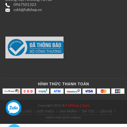
0967501323
cskh@fullshop.vn
HÌNH THỨC THANH TOÁN
Copyright 2016 ©
FullShop
|
Sapo
TRANG CHỦ
/
GIỚI THIỆU
/
SẢN PHẨM
/
TIN TỨC
/
LIÊN HỆ
/
KIỂM TRA ĐƠN HÀNG