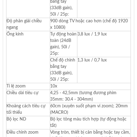
bằng tay
(33dB gain),
50i / 25p:
Độ phân giải chiều
900 dòng TV hoặc cao hơn (chế độ 1920
ngang
x 1080i)
Ống kính
Tự động hoàn
3,8 lux / 1,9 lux
toàn (24dB
gain), 50i /
25p:
Chế độ chỉnh
1,3 lux / 0,7 lux
bằng tay
(33dB gain),
50i / 25p:
Tỉ lệ zoom
10x
Chiều dài tiêu cự
4,25 - 42,5mm (tương đương phim
35mm: 30.4 - 304mm)
Khoảng cách tiêu cự
60cm (xuyên suốt phạm vi zoom); 20mm
tối thiểu
(MACRO)
Bộ lọc ND
Bộ lọc tông màu tích hợp (tự động hoặc
tắt)
Điều chỉnh zoom
Vòng tròn, thiết bị cân bằng hoặc tay cầm,