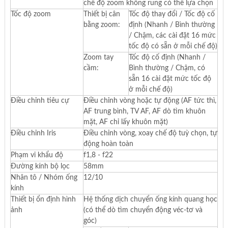
chế độ zoom không rung có thể lựa chọn
Tốc độ zoom
Thiết bị cân
Tốc độ thay đổi / Tốc độ cố
bằng zoom:
định (Nhanh / Bình thường
/ Chậm, các cài đặt 16 mức
tốc độ có sẵn ở mỗi chế độ)
Zoom tay
Tốc độ cố định (Nhanh /
cầm:
Bình thường / Chậm, có
sẵn 16 cài đặt mức tốc độ
ở mỗi chế độ)
Điều chỉnh tiêu cự
Điều chỉnh vòng hoặc tự động (AF tức thì,
AF trung bình, TV AF, AF dò tìm khuôn
mặt, AF chỉ lấy khuôn mặt)
Điều chỉnh Iris
Điều chỉnh vòng, xoay chế độ tuỳ chọn, tự
động hoàn toàn
Phạm vi khẩu độ
f1,8 - f22
Đường kính bộ lọc
58mm
Nhân tô / Nhóm ống
12/10
kính
Thiết bị ổn định hình
Hệ thống dịch chuyển ống kính quang học
ảnh
(có thể dò tìm chuyển động véc-tơ và
góc)