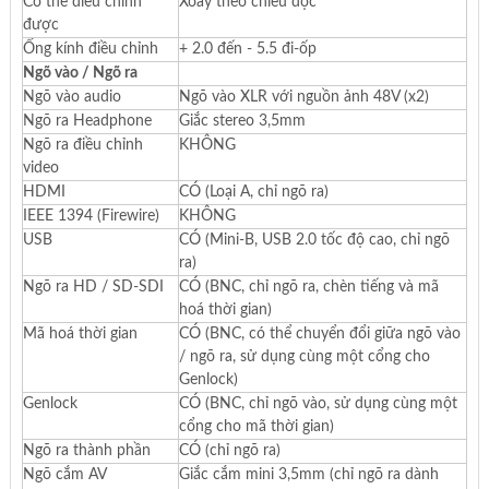
Có thể điều chỉnh
Xoay theo chiều dọc
được
Ống kính điều chỉnh
+ 2.0 đến - 5.5 đi-ốp
Ngõ vào / Ngõ ra
Ngõ vào audio
Ngõ vào XLR với nguồn ảnh 48V (x2)
Ngõ ra Headphone
Giắc stereo 3,5mm
Ngõ ra điều chỉnh
KHÔNG
video
HDMI
CÓ (Loại A, chỉ ngõ ra)
IEEE 1394 (Firewire)
KHÔNG
USB
CÓ (Mini-B, USB 2.0 tốc độ cao, chỉ ngõ
ra)
Ngõ ra HD / SD-SDI
CÓ (BNC, chỉ ngõ ra, chèn tiếng và mã
hoá thời gian)
Mã hoá thời gian
CÓ (BNC, có thể chuyển đổi giữa ngõ vào
/ ngõ ra, sử dụng cùng một cổng cho
Genlock)
Genlock
CÓ (BNC, chỉ ngõ vào, sử dụng cùng một
cổng cho mã thời gian)
Ngõ ra thành phần
CÓ (chỉ ngõ ra)
Ngõ cắm AV
Giắc cắm mini 3,5mm (chỉ ngõ ra dành