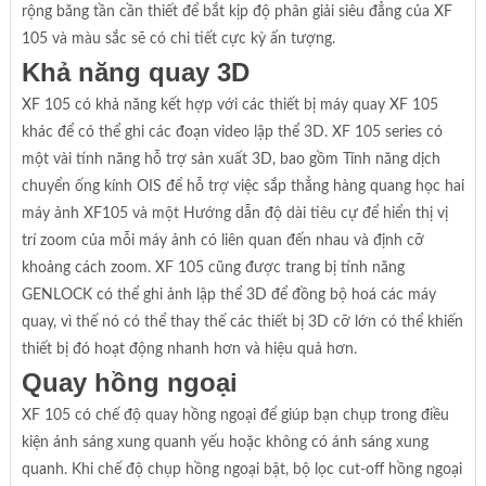
rộng băng tần cần thiết để bắt kịp độ phân giải siêu đẳng của XF
105 và màu sắc sẽ có chi tiết cực kỳ ấn tượng.
Khả năng quay 3D
XF 105 có khả năng kết hợp với các thiết bị máy quay XF 105
khác để có thể ghi các đoạn video lập thể 3D. XF 105 series có
một vài tính năng hỗ trợ sản xuất 3D, bao gồm Tính năng dịch
chuyển ống kính OIS để hỗ trợ việc sắp thẳng hàng quang học hai
máy ảnh XF105 và một Hướng dẫn độ dài tiêu cự để hiển thị vị
trí zoom của mỗi máy ảnh có liên quan đến nhau và định cỡ
khoảng cách zoom. XF 105 cũng được trang bị tính năng
GENLOCK có thể ghi ảnh lập thể 3D để đồng bộ hoá các máy
quay, vì thế nó có thể thay thế các thiết bị 3D cỡ lớn có thể khiến
thiết bị đó hoạt động nhanh hơn và hiệu quả hơn.
Quay hồng ngoại
XF 105 có chế độ quay hồng ngoại để giúp bạn chụp trong điều
kiện ánh sáng xung quanh yếu hoặc không có ánh sáng xung
quanh. Khi chế độ chụp hồng ngoại bật, bộ lọc cut-off hồng ngoại