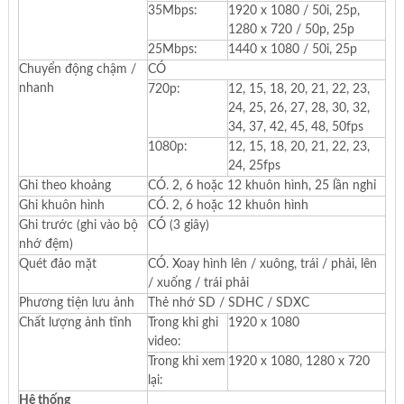
35Mbps:
1920 x 1080 / 50i, 25p,
1280 x 720 / 50p, 25p
25Mbps:
1440 x 1080 / 50i, 25p
Chuyển động chậm /
CÓ
nhanh
720p:
12, 15, 18, 20, 21, 22, 23,
24, 25, 26, 27, 28, 30, 32,
34, 37, 42, 45, 48, 50fps
1080p:
12, 15, 18, 20, 21, 22, 23,
24, 25fps
Ghi theo khoảng
CÓ. 2, 6 hoặc 12 khuôn hình, 25 lần nghỉ
Ghi khuôn hình
CÓ. 2, 6 hoặc 12 khuôn hình
Ghi trước (ghi vào bộ
CÓ (3 giây)
nhớ đệm)
Quét đảo mặt
CÓ. Xoay hình lên / xuông, trái / phải, lên
/ xuống / trái phải
Phương tiện lưu ảnh
Thẻ nhớ SD / SDHC / SDXC
Chất lượng ảnh tĩnh
Trong khi ghi
1920 x 1080
video:
Trong khi xem
1920 x 1080, 1280 x 720
lại:
Hệ thống