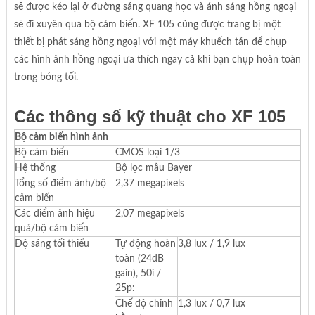
sẽ được kéo lại ở đường sáng quang học và ánh sáng hồng ngoại
sẽ đi xuyên qua bộ cảm biến. XF 105 cũng được trang bị một
thiết bị phát sáng hồng ngoại với một máy khuếch tán để chụp
các hình ảnh hồng ngoại ưa thích ngay cả khi bạn chụp hoàn toàn
trong bóng tối.
Các thông số kỹ thuật cho XF 105
Bộ cảm biến hình ảnh
Bộ cảm biến
CMOS loại 1/3
Hệ thống
Bộ lọc mẫu Bayer
Tổng số điểm ảnh/bộ
2,37 megapixels
cảm biến
Các điểm ảnh hiệu
2,07 megapixels
quả/bộ cảm biến
Độ sáng tối thiểu
Tự động hoàn
3,8 lux / 1,9 lux
toàn (24dB
gain), 50i /
25p:
Chế độ chỉnh
1,3 lux / 0,7 lux