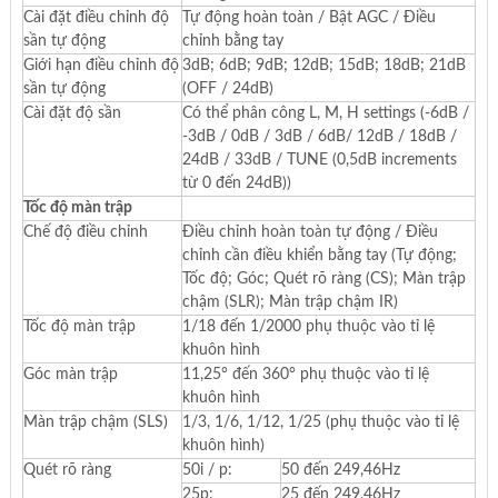
Cài đặt điều chỉnh độ
Tự động hoàn toàn / Bật AGC / Điều
sần tự động
chỉnh bằng tay
Giới hạn điều chỉnh độ
3dB; 6dB; 9dB; 12dB; 15dB; 18dB; 21dB
sần tự động
(OFF / 24dB)
Cài đặt độ sần
Có thể phân công L, M, H settings (-6dB /
-3dB / 0dB / 3dB / 6dB/ 12dB / 18dB /
24dB / 33dB / TUNE (0,5dB increments
từ 0 đến 24dB))
Tốc độ màn trập
Chế độ điều chỉnh
Điều chỉnh hoàn toàn tự động / Điều
chỉnh cần điều khiển bằng tay (Tự động;
Tốc độ; Góc; Quét rõ ràng (CS); Màn trập
chậm (SLR); Màn trập chậm IR)
Tốc độ màn trập
1/18 đến 1/2000 phụ thuộc vào tỉ lệ
khuôn hình
Góc màn trập
11,25° đến 360° phụ thuộc vào tỉ lệ
khuôn hình
Màn trập chậm (SLS)
1/3, 1/6, 1/12, 1/25 (phụ thuộc vào tỉ lệ
khuôn hình)
Quét rõ ràng
50i / p:
50 đến 249,46Hz
25p:
25 đến 249,46Hz