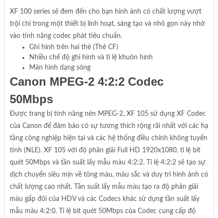
XF 100 series sẽ đem đến cho bạn hình ảnh có chất lượng vượt
trội chỉ trong một thiết bị linh hoạt, sáng tạo và nhỏ gọn này nhờ
vào tính năng codec phát tiêu chuẩn.
Ghi hình trên hai thẻ (Thẻ CF)
Nhiều chế độ ghi hình và tỉ lệ khuôn hình
Màn hình dạng sóng
Canon MPEG-2 4:2:2 Codec
50Mbps
Được trang bị tính năng nén MPEG-2, XF 105 sử dụng XF Codec
của Canon để đảm bảo có sự tương thích rộng rãi nhất với các hạ
tầng công nghiệp hiện tại và các hệ thống điều chỉnh không tuyến
tính (NLE). XF 105 với độ phân giải Full HD 1920x1080, tỉ lệ bit
quét 50Mbps và tần suất lấy mẫu màu 4:2:2. Tỉ lệ 4:2:2 sẽ tạo sự
dịch chuyển siêu mịn về tông màu, màu sắc và duy trì hình ảnh có
chất lượng cao nhất. Tần suất lấy mẫu màu tạo ra độ phân giải
màu gấp đôi của HDV và các Codecs khác sử dụng tần suất lấy
mẫu màu 4:2:0. Tỉ lệ bit quét 50Mbps của Codec cung cấp độ