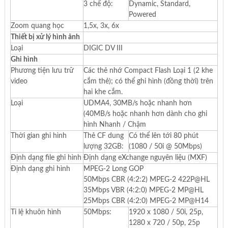
3 chế độ:
Dynamic, Standard,
Powered
Zoom quang học
1,5x, 3x, 6x
Thiết bị xử lý hình ảnh
Loại
DIGIC DV III
Ghi hình
Phương tiện lưu trữ
Các thẻ nhớ Compact Flash Loại 1 (2 khe
video
cắm thẻ); có thể ghi hình (đồng thời) trên
hai khe cắm.
Loại
UDMA4, 30MB/s hoặc nhanh hơn
(40MB/s hoặc nhanh hơn dành cho ghi
hình Nhanh / Chậm
Thời gian ghi hình
Thẻ CF dung
Có thể lên tới 80 phút
lượng 32GB:
(1080 / 50i @ 50Mbps)
Định dạng file ghi hình
Định dạng eXchange nguyên liệu (MXF)
Định dạng ghi hình
MPEG-2 Long GOP
50Mbps CBR (4:2:2) MPEG-2 422P@HL
35Mbps VBR (4:2:0) MPEG-2 MP@HL
25Mbps CBR (4:2:0) MPEG-2 MP@H14
Tỉ lệ khuôn hình
50Mbps:
1920 x 1080 / 50i, 25p,
1280 x 720 / 50p, 25p