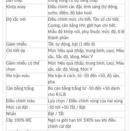
bản thấp
trong vùng có độ sáng thấp
Khớp xoay
Điều chỉnh các đặc tính sáng (tự động,
sườn, điểm, độ bão hoà)
Độ sắc nét
Điều chỉnh mức chi tiết, Tần số chi tiết,
Coring, cân bằng HV, giới hạn chi tiết,
khẩu độ khớp nối, phụ thuộc mức độ, tỉ lệ
thành phần
Giảm nhiễu
Tắt, tự động, bật (1 đến 8)
Chi tiết da
Mức hiệu quả (thấp, trung bình, cao), Màu
sắc, Sắc độ, Vùng, Mức Y
Giảm nhiễu có thể
Mức hiệu quả (thấp, trung bình, cao), Màu
chọn
sắc, sắc độ, Vùng, Mức Y
Ma trận màu
Ma trận 6 cách, từ -50 đến +50, độ sần,
pha
Cân bằng trắng
Bù cân bằng trắng từ -50 đến +50 dành
cho R,G,B
Điều chỉnh màu
Lựa chọn / Điều chỉnh vùng của hai vùng
Mức cài đặt
-50 tới +50 Tắt / Bật
Nhấn
Bật / Tắt
Clip 100% IRE
Ngõ ra giới hạn tới 100% sau khi điều
chỉnh cài đặt