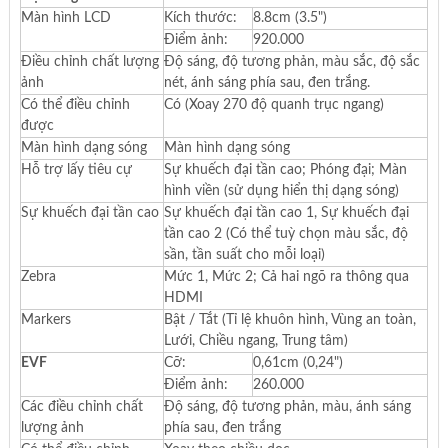
Màn hình LCD
Kích thước:
8.8cm (3.5")
Điểm ảnh:
920.000
Điều chỉnh chất lượng
Độ sáng, độ tương phản, màu sắc, độ sắc
ảnh
nét, ánh sáng phía sau, đen trắng.
Có thể điều chỉnh
Có (Xoay 270 độ quanh trục ngang)
được
Màn hình dạng sóng
Màn hình dạng sóng
Hỗ trợ lấy tiêu cự
Sự khuếch đại tần cao; Phóng đại; Màn
hình viền (sử dụng hiển thị dạng sóng)
Sự khuếch đại tần cao
Sự khuếch đại tần cao 1, Sự khuếch đại
tần cao 2 (Có thể tuỳ chọn màu sắc, độ
sần, tần suất cho mỗi loại)
Zebra
Mức 1, Mức 2; Cả hai ngõ ra thông qua
HDMI
Markers
Bật / Tắt (Tỉ lệ khuôn hình, Vùng an toàn,
Lưới, Chiều ngang, Trung tâm)
EVF
Cỡ:
0,61cm (0,24")
Điểm ảnh:
260.000
Các điều chỉnh chất
Độ sáng, độ tương phản, màu, ánh sáng
lượng ảnh
phía sau, đen trắng