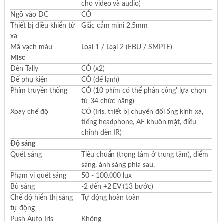
cho video và audio)
Ngõ vào DC
CÓ
Thiết bị điều khiển từ
Giắc cắm mini 2,5mm
xa
Mã vạch màu
Loại 1 / Loại 2 (EBU / SMPTE)
Misc
Đèn Tally
CÓ (x2)
Đế phụ kiện
CÓ (đế lạnh)
Phím truyền thống
CÓ (10 phím có thể phân công' lựa chọn
từ 34 chức năng)
Xoay chế độ
CÓ (Iris, thiết bị chuyển đổi ống kính xa,
tiếng headphone, AF khuôn mặt, điều
chỉnh đèn IR)
Độ sáng
Quét sáng
Tiêu chuẩn (trọng tâm ở trung tâm), điểm
sáng, ánh sáng phía sau.
Phạm vi quét sáng
50 - 100.000 lux
Bù sáng
-2 đến +2 EV (13 bước)
Chế độ hiển thị sáng
Tự động hoàn toàn
tự động
Push Auto Iris
Không