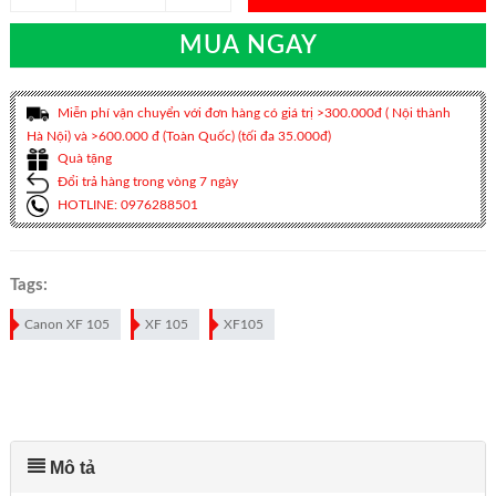
MUA NGAY
Miễn phí vận chuyển với đơn hàng có giá trị >300.000đ ( Nội thành
Hà Nội) và >600.000 đ (Toàn Quốc) (tối đa 35.000đ)
Quà tặng
Đổi trả hàng trong vòng 7 ngày
HOTLINE: 0976288501
Tags:
Canon XF 105
XF 105
XF105
Mô tả