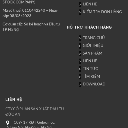
STOCK COMPANY)
LIÊN HỆ
Mã số thuế: 0110442240 – Ngày
KIỂM TRA ĐƠN HÀNG
cấp: 08/08/2023
Cơ quan cấp: Sở kế hoạch và Đầu tư
HỖ TRỢ KHÁCH HÀNG
TP Hà Nội
TRANG CHỦ
GIỚI THIỆU
SẢN PHẨM
LIÊN HỆ
TIN TỨC
TÌM KIẾM
DOWNLOAD
LIÊN HỆ
CTY CỔ PHẦN SẢN XUẤT ĐẦU TƯ
ĐỨC AN
C09- 17 KĐT Geleximco,
Dương Nội, Hà Đông, Hà Nội