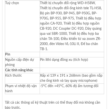
Tuỳ chọn
Thiết bị chuyển đổi rộng WD-H58W,
Thiết bị chuyển đổi ống kính tele TL-H58,
Bộ pin BP-930, BP-945, BP-950G, BP-
970G, BP-955, BP-975, Thiết bị điều hợp
nguồn CA-920, Thiết bị điều hợp nguồn
CB-920, DC Coupler DC-920, Dây quàng
qua vai SBR-1000, Thiết bị điều hợp ba
chân TA-100, Điều khiển từ xa zoom ZR-
2000, đèn Video VL-10Li II, Đế ba chân
TB-1.
Pin
Nguồn cấp điện dự
Pin lithi dạng đồng xu (tích hợp)
phòng
Các tính năng khác
Kích thước
Xấp xỉ 139 x 191 x 268mm (bao gồm nắp
che ống kính và tay quay microphone)
Phạm vi nhiệt độ vận
-5°C đến +45°C, 60% độ ẩm tương đối
hành
Tất cả các thông số kỹ thuật trên có thể thay đổi mà không cần
báo trước.