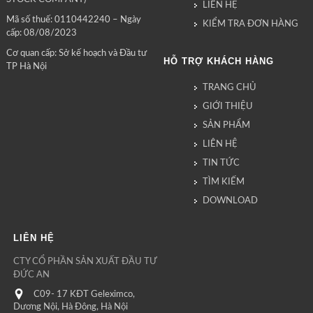
LIÊN HỆ
Mã số thuế: 0110442240 – Ngày
KIỂM TRA ĐƠN HÀNG
cấp: 08/08/2023
Cơ quan cấp: Sở kế hoạch và Đầu tư
HỖ TRỢ KHÁCH HÀNG
TP Hà Nội
TRANG CHỦ
GIỚI THIỆU
SẢN PHẨM
LIÊN HỆ
TIN TỨC
TÌM KIẾM
DOWNLOAD
LIÊN HỆ
CTY CỔ PHẦN SẢN XUẤT ĐẦU TƯ
ĐỨC AN
C09- 17 KĐT Geleximco,
Dương Nội, Hà Đông, Hà Nội