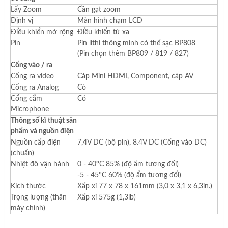
Lấy Zoom
Cần gạt zoom
Định vị
Màn hình chạm LCD
Điều khiển mở rộng
Điều khiển từ xa
Pin
Pin lithi thông minh có thể sạc BP808
(Pin chọn thêm BP809 / 819 / 827)
Cổng vào / ra
Cổng ra video
Cáp Mini HDMI, Component, cáp AV
Cổng ra Analog
Có
Cổng cắm
Có
Microphone
Thông số kĩ thuật sản
phẩm và nguồn điện
Nguồn cấp điện
7,4V DC (bộ pin), 8.4V DC (Cổng vào DC)
(chuẩn)
Nhiệt đô vận hành
0 - 40°C 85% (độ ẩm tương đối)
-5 - 45°C 60% (độ ẩm tương đối)
Kích thước
Xấp xỉ 77 x 78 x 161mm (3,0 x 3,1 x 6,3in.)
Trọng lượng (thân
Xấp xỉ 575g (1,3lb)
máy chính)