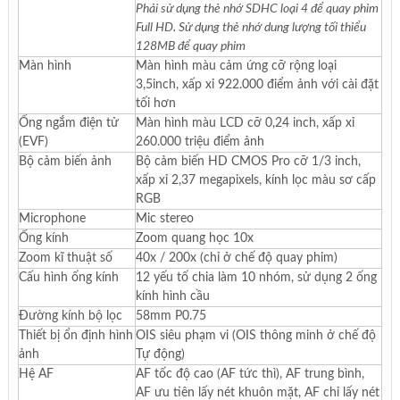
Phải sử dụng thẻ nhớ SDHC loại 4 để quay phim
Full HD. Sử dụng thẻ nhớ dung lượng tối thiểu
128MB để quay phim
Màn hình
Màn hình màu cảm ứng cỡ rộng loại
3,5inch, xấp xỉ 922.000 điểm ảnh với cài đặt
tối hơn
Ống ngắm điện tử
Màn hình màu LCD cỡ 0,24 inch, xấp xỉ
(EVF)
260.000 triệu điểm ảnh
Bộ cảm biến ảnh
Bộ cảm biến HD CMOS Pro cỡ 1/3 inch,
xấp xỉ 2,37 megapixels, kính lọc màu sơ cấp
RGB
Microphone
Mic stereo
Ống kính
Zoom quang học 10x
Zoom kĩ thuật số
40x / 200x (chỉ ở chế độ quay phim)
Cấu hình ống kính
12 yếu tố chia làm 10 nhóm, sử dụng 2 ống
kính hình cầu
Đường kính bộ lọc
58mm P0.75
Thiết bị ổn định hình
OIS siêu phạm vi (OIS thông minh ở chế độ
ảnh
Tự động)
Hệ AF
AF tốc độ cao (AF tức thì), AF trung bình,
AF ưu tiên lấy nét khuôn mặt, AF chỉ lấy nét