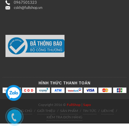
0967501323
cskh@fullshop.vn
HÌNH THỨC THANH TOÁN
Copyright 2016 ©
FullShop
|
Sapo
TRANG CHỦ
/
GIỚI THIỆU
/
SẢN PHẨM
/
TIN TỨC
/
LIÊN HỆ
/
KIỂM TRA ĐƠN HÀNG