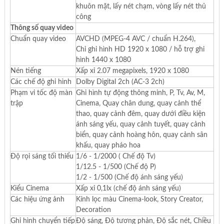
khuôn mặt, lấy nét chạm, vòng lấy nét thủ
công
Thông số quay video
Chuẩn quay video
AVCHD (MPEG-4 AVC / chuẩn H.264),
Chỉ ghi hình HD 1920 x 1080 / hỗ trợ ghi
hình 1440 x 1080
Nén tiếng
Xấp xỉ 2.07 megapixels, 1920 x 1080
Các chế độ ghi hình
Dolby Digital 2ch (AC-3 2ch)
Phạm vi tốc độ màn
Ghi hình tự động thông minh, P, Tv, Av, M,
trập
Cinema, Quay chân dung, quay cảnh thể
thao, quay cảnh đêm, quay dưới điều kiện
ánh sáng yếu, quay cảnh tuyết, quay cảnh
biển, quay cảnh hoàng hôn, quay cảnh sân
khấu, quay pháo hoa
Độ rọi sáng tối thiểu
1/6 - 1/2000 ( Chế độ Tv)
1/12.5 - 1/500 (Chế độ P)
1/2 - 1/500 (Chế độ ánh sáng yếu)
Kiểu Cinema
Xấp xỉ 0,1lx (chế độ ánh sáng yếu)
Các hiệu ứng ảnh
Kính lọc màu Cinema-look, Story Creator,
Decoration
Ghi hình chuyển tiếp
Độ sáng, Độ tương phản, Độ sắc nét, Chiều