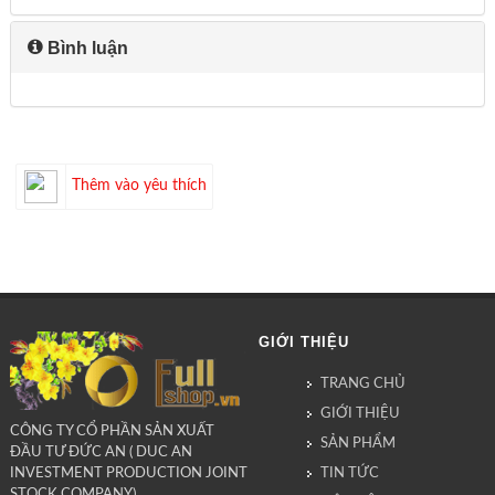
Bình luận
Thêm vào yêu thích
GIỚI THIỆU
TRANG CHỦ
GIỚI THIỆU
CÔNG TY CỔ PHẦN SẢN XUẤT
SẢN PHẨM
ĐẦU TƯ ĐỨC AN ( DUC AN
TIN TỨC
INVESTMENT PRODUCTION JOINT
STOCK COMPANY)