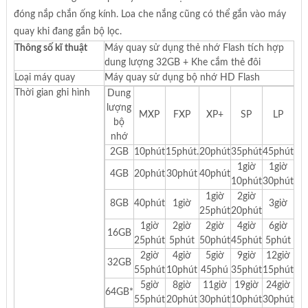
đóng nắp chắn ống kính. Loa che nắng cũng có thể gắn vào máy
quay khi đang gắn bộ lọc.
Thông số kĩ thuật
Máy quay sử dụng thẻ nhớ Flash tích hợp
dung lượng 32GB + Khe cắm thẻ đôi
Loại máy quay
Máy quay sử dụng bộ nhớ HD Flash
Thời gian ghi hình
Dung
lượng
MXP
FXP
XP+
SP
LP
bộ
nhớ
2GB
10phút
15phút.
20phút
35phút
45phút
1giờ
1giờ
4GB
20phút
30phút
40phút
10phút
30phút
1giờ
2giờ
8GB
40phút
1giờ
3giờ
25phút
20phút
1giờ
2giờ
2giờ
4giờ
6giờ
16GB
25phút
5phút
50phút
45phút
5phút
2giờ
4giờ
5giờ
9giờ
12giờ
32GB
55phút
10phút
45phú
35phút
15phút
5giờ
8giờ
11giờ
19giờ
24giờ
64GB*
55phút
20phút
30phút
10phút
30phút