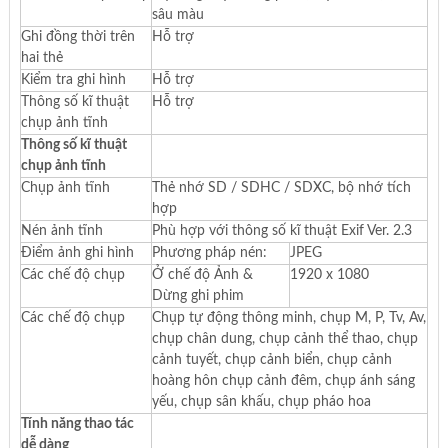
sâu màu
Ghi đồng thời trên
Hỗ trợ
hai thẻ
Kiểm tra ghi hình
Hỗ trợ
Thông số kĩ thuật
Hỗ trợ
chụp ảnh tĩnh
Thông số kĩ thuật
chụp ảnh tĩnh
Chụp ảnh tĩnh
Thẻ nhớ SD / SDHC / SDXC, bộ nhớ tích
hợp
Nén ảnh tĩnh
Phù hợp với thông số kĩ thuật Exif Ver. 2.3
Điểm ảnh ghi hình
Phương pháp nén:
JPEG
Các chế độ chụp
Ở chế độ Ảnh &
1920 x 1080
Dừng ghi phim
Các chế độ chụp
Chụp tự động thông minh, chụp M, P, Tv, Av,
chụp chân dung, chụp cảnh thể thao, chụp
cảnh tuyết, chụp cảnh biển, chụp cảnh
hoàng hôn chụp cảnh đêm, chụp ánh sáng
yếu, chụp sân khấu, chụp pháo hoa
Tính năng thao tác
dễ dàng