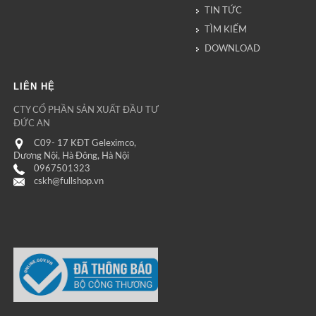
TIN TỨC
TÌM KIẾM
DOWNLOAD
LIÊN HỆ
CTY CỔ PHẦN SẢN XUẤT ĐẦU TƯ
ĐỨC AN
C09- 17 KĐT Geleximco,
Dương Nội, Hà Đông, Hà Nội
0967501323
cskh@fullshop.vn