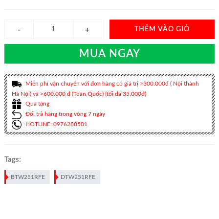
THÊM VÀO GIỎ
MUA NGAY
Miễn phí vận chuyển với đơn hàng có giá trị >300.000đ ( Nội thành
Hà Nội) và >600.000 đ (Toàn Quốc) (tối đa 35.000đ)
Quà tặng
Đổi trả hàng trong vòng 7 ngày
HOTLINE: 0976288501
Tags:
BTW251RFE
DTW251RFE