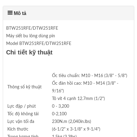
Mô tả
BTW251RFE/DTW251RFE
Máy siết bu lông dùng pin
Model BTW251RFE/DTW251RFE
Chi tiết kỹ thuật
Ốc tiêu chuẩn: M10 - M16 (3/8" - 5/8")
Ốc đàn hồi cao: M10 - M14 (3/8" -
Thông số kỹ thuật
9/16")
Tô vít 4 cạnh 12.7mm (1/2")
Lực đập / phút
0 - 3,200
Tốc độ không tải
0-2,100
Lực vặn tối đa
230N.m (2,040in.lbs)
Kích thước
(6-1/2" x 3-1/8" x 9-1/4")
Trọng lượng tịnh
1.5kg (3.3lbs)