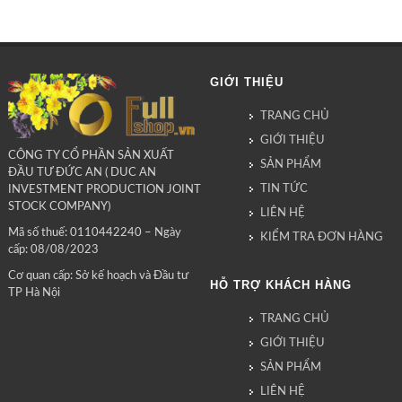
GIỚI THIỆU
TRANG CHỦ
GIỚI THIỆU
CÔNG TY CỔ PHẦN SẢN XUẤT
SẢN PHẨM
ĐẦU TƯ ĐỨC AN ( DUC AN
TIN TỨC
INVESTMENT PRODUCTION JOINT
STOCK COMPANY)
LIÊN HỆ
Mã số thuế: 0110442240 – Ngày
KIỂM TRA ĐƠN HÀNG
cấp: 08/08/2023
Cơ quan cấp: Sở kế hoạch và Đầu tư
HỖ TRỢ KHÁCH HÀNG
TP Hà Nội
TRANG CHỦ
GIỚI THIỆU
SẢN PHẨM
LIÊN HỆ