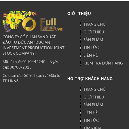
GIỚI THIỆU
TRANG CHỦ
GIỚI THIỆU
CÔNG TY CỔ PHẦN SẢN XUẤT
SẢN PHẨM
ĐẦU TƯ ĐỨC AN ( DUC AN
TIN TỨC
INVESTMENT PRODUCTION JOINT
STOCK COMPANY)
LIÊN HỆ
Mã số thuế: 0110442240 – Ngày
KIỂM TRA ĐƠN HÀNG
cấp: 08/08/2023
Cơ quan cấp: Sở kế hoạch và Đầu tư
HỖ TRỢ KHÁCH HÀNG
TP Hà Nội
TRANG CHỦ
GIỚI THIỆU
SẢN PHẨM
LIÊN HỆ
TIN TỨC
TÌM KIẾM