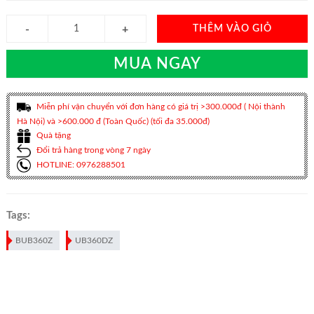
THÊM VÀO GIỎ
MUA NGAY
Miễn phí vận chuyển với đơn hàng có giá trị >300.000đ ( Nội thành
Hà Nội) và >600.000 đ (Toàn Quốc) (tối đa 35.000đ)
Quà tặng
Đổi trả hàng trong vòng 7 ngày
HOTLINE: 0976288501
Tags:
BUB360Z
UB360DZ