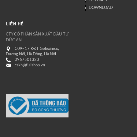
DOWNLOAD
LIÊN HỆ
CTY CỔ PHẦN SẢN XUẤT ĐẦU TƯ
ĐỨC AN
C09- 17 KĐT Geleximco,
Dương Nội, Hà Đông, Hà Nội
0967501323
cskh@fullshop.vn