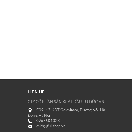
LIÊN HỆ
CTY CỔ PHẦN SẢN XUẤT ĐẦU TƯ ĐỨC AN
C09- 17 KĐT Geleximco, Dương Nội, Hà
Đông, Hà Nội
0967501323
cskh@fullshop.vn