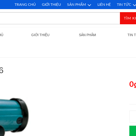
TRANG CHỦ
GIỚI THIỆU
SẢN PHẨM
LIÊN HỆ
TIN TỨC
TÌM K
HỦ
GIỚI THIỆU
SẢN PHẨM
TIN 
6
0