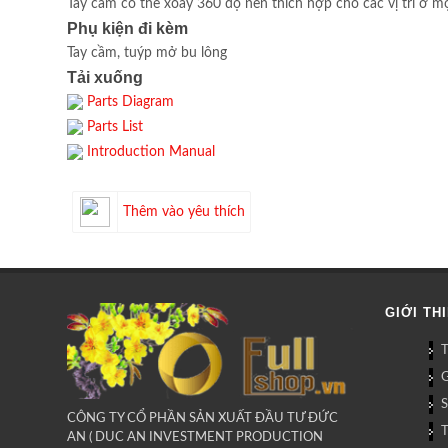
Tay cầm có thể xoay 360 độ nên thích hợp cho các vị trí ở mọ
Phụ kiện đi kèm
Tay cầm, tuýp mở bu lông
Tải xuống
Parts Diagram
Parts List
Introduction Manual
Thêm vào yêu thích
GIỚI TH
G
CÔNG TY CỔ PHẦN SẢN XUẤT ĐẦU TƯ ĐỨC
AN ( DUC AN INVESTMENT PRODUCTION