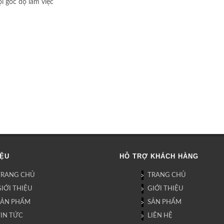
i góc độ làm việc
IỆU
HỖ TRỢ KHÁCH HÀNG
TRANG CHỦ
TRANG CHỦ
IỚI THIỆU
GIỚI THIỆU
SẢN PHẨM
SẢN PHẨM
TIN TỨC
LIÊN HỆ