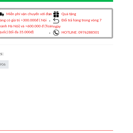
Miễn phí vận chuyển với đơn
Quà tặng
àng có giá trị >300.000đ ( Nội
Đổi trả hàng trong vòng 7
hành Hà Nội) và >600.000 đ (Toàn
ngày
uốc) (tối đa 35.000đ)
HOTLINE: 0976288501
s:
906