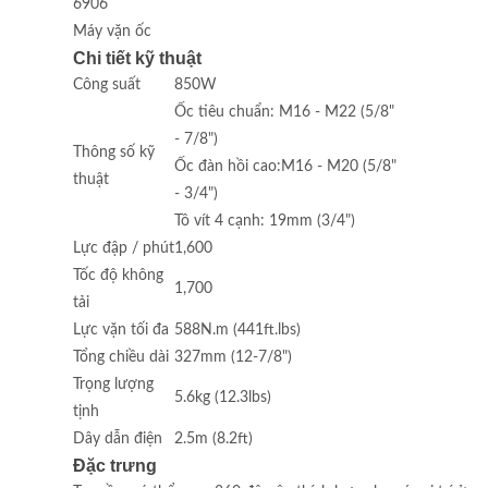
6906
Máy vặn ốc
Chi tiết kỹ thuật
Công suất
850W
Ốc tiêu chuẩn: M16 - M22 (5/8"
- 7/8")
Thông số kỹ
Ốc đàn hồi cao:M16 - M20 (5/8"
thuật
- 3/4")
Tô vít 4 cạnh: 19mm (3/4")
Lực đập / phút
1,600
Tốc độ không
1,700
tải
Lực vặn tối đa
588N.m (441ft.lbs)
Tổng chiều dài
327mm (12-7/8")
Trọng lượng
5.6kg (12.3lbs)
tịnh
Dây dẫn điện
2.5m (8.2ft)
Đặc trưng