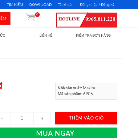
TÌM KIẾM
DOWNLOAD
Tài khoản
Đăng nhập / Đăng ký
0
IẾM
TỨC
LIÊN HỆ
KIỂM TRA ĐƠN HÀNG
₫
Nhà sản xuất:
Makita
Mã sản phẩm:
6906
THÊM VÀO GIỎ
MUA NGAY