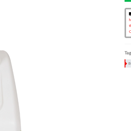
h
t
Q
Tag
B