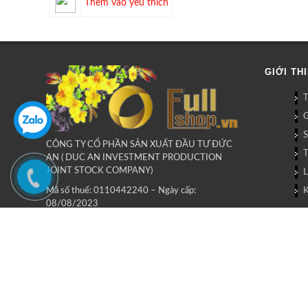
Thêm vào yêu thích
GIỚI TH
G
CÔNG TY CỔ PHẦN SẢN XUẤT ĐẦU TƯ ĐỨC
AN ( DUC AN INVESTMENT PRODUCTION
JOINT STOCK COMPANY)
L
Mã số thuế: 0110442240 – Ngày cấp:
08/08/2023
Cơ quan cấp: Sở kế hoạch và Đầu tư TP Hà Nội