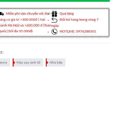
Miễn phí vận chuyển với đơn
Quà tặng
àng có giá trị >300.000đ ( Nội
Đổi trả hàng trong vòng 7
hành Hà Nội) và >600.000 đ (Toàn
ngày
uốc) (tối đa 35.000đ)
HOTLINE: 0976288501
s:
enny
Máy xay sinh tố
Nhà bếp