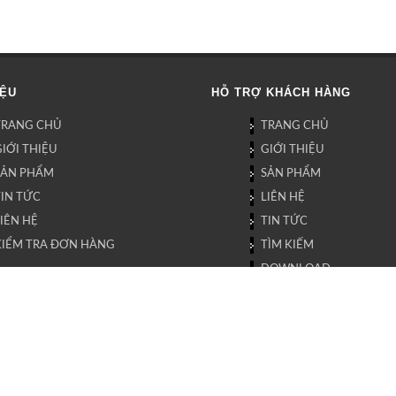
IỆU
HỖ TRỢ KHÁCH HÀNG
TRANG CHỦ
TRANG CHỦ
IỚI THIỆU
GIỚI THIỆU
SẢN PHẨM
SẢN PHẨM
TIN TỨC
LIÊN HỆ
IÊN HỆ
TIN TỨC
KIỂM TRA ĐƠN HÀNG
TÌM KIẾM
DOWNLOAD