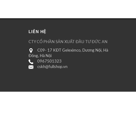
LIÊN HỆ
CTY CỔ PHẦN SẢN XUẤT ĐẦU TƯ ĐỨC AN
C09- 17 KĐT Geleximco, Dương Nội, Hà
Đông, Hà Nội
0967501323
cskh@fullshop.vn