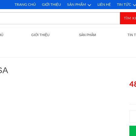
TRANG CHỦ
GIỚI THIỆU
SẢN PHẨM
LIÊN HỆ
TIN TỨC
TÌM K
HỦ
GIỚI THIỆU
SẢN PHẨM
TIN 
SA
4