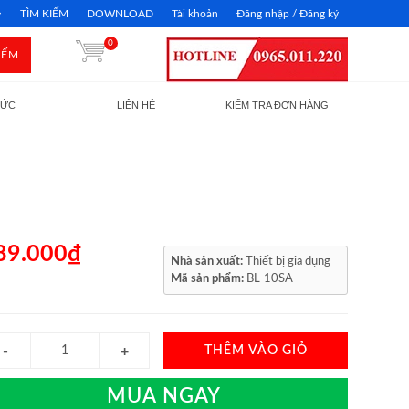
TÌM KIẾM
DOWNLOAD
Tài khoản
Đăng nhập / Đăng ký
0
IẾM
TỨC
LIÊN HỆ
KIỂM TRA ĐƠN HÀNG
89.000₫
Nhà sản xuất:
Thiết bị gia dụng
Mã sản phẩm:
BL-10SA
THÊM VÀO GIỎ
MUA NGAY