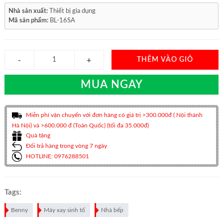
Nhà sản xuất:
Thiết bị gia dụng
Mã sản phẩm:
BL-16SA
THÊM VÀO GIỎ
MUA NGAY
Miễn phí vận chuyển với đơn hàng có giá trị >300.000đ ( Nội thành
Hà Nội) và >600.000 đ (Toàn Quốc) (tối đa 35.000đ)
Quà tặng
Đổi trả hàng trong vòng 7 ngày
HOTLINE: 0976288501
Tags:
Benny
Máy xay sinh tố
Nhà bếp