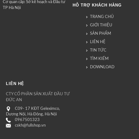
Cơ quan cấp: Sở kế hoạch và Đầu tư
HỖ TRỢ KHÁCH HÀNG
TP Hà Nội
TRANG CHỦ
GIỚI THIỆU
SẢN PHẨM
LIÊN HỆ
TIN TỨC
TÌM KIẾM
DOWNLOAD
LIÊN HỆ
CTY CỔ PHẦN SẢN XUẤT ĐẦU TƯ
ĐỨC AN
C09- 17 KĐT Geleximco,
Dương Nội, Hà Đông, Hà Nội
0967501323
cskh@fullshop.vn