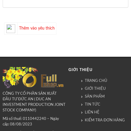
Thêm vào yêu thích
GIỚI THIỆU
TRANG CHỦ
GIỚI THIỆU
CÔNG TY CỔ PHẦN SẢN XUẤT
SẢN PHẨM
ĐẦU TƯ ĐỨC AN ( DUC AN
TIN TỨC
INVESTMENT PRODUCTION JOINT
STOCK COMPANY)
LIÊN HỆ
Mã số thuế: 0110442240 – Ngày
KIỂM TRA ĐƠN HÀNG
cấp: 08/08/2023