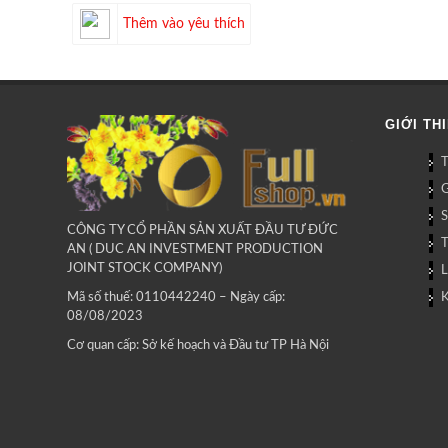
Thêm vào yêu thích
GIỚI TH
G
CÔNG TY CỔ PHẦN SẢN XUẤT ĐẦU TƯ ĐỨC
AN ( DUC AN INVESTMENT PRODUCTION
JOINT STOCK COMPANY)
L
Mã số thuế: 0110442240 – Ngày cấp:
08/08/2023
Cơ quan cấp: Sở kế hoạch và Đầu tư TP Hà Nội