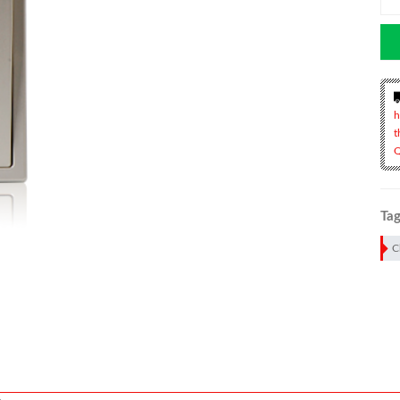
h
t
Q
Tag
C