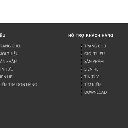
IỆU
HỖ TRỢ KHÁCH HÀNG
TRANG CHỦ
TRANG CHỦ
IỚI THIỆU
GIỚI THIỆU
SẢN PHẨM
SẢN PHẨM
TIN TỨC
LIÊN HỆ
IÊN HỆ
TIN TỨC
KIỂM TRA ĐƠN HÀNG
TÌM KIẾM
DOWNLOAD