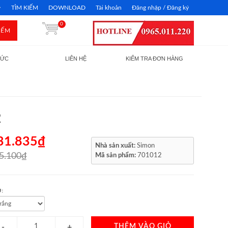
TÌM KIẾM
DOWNLOAD
Tài khoản
Đăng nhập / Đăng ký
0
IẾM
TỨC
LIÊN HỆ
KIỂM TRA ĐƠN HÀNG
2
31.835₫
Nhà sản xuất:
Simon
5.100₫
Mã sản phẩm:
701012
:
THÊM VÀO GIỎ