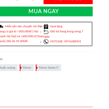
MUA NGAY
Miễn phí vận chuyển với đơn
Quà tặng
àng có giá trị >300.000đ ( Nội
Đổi trả hàng trong vòng 7
hành Hà Nội) và >600.000 đ (Toàn
ngày
uốc) (tối đa 35.000đ)
HOTLINE: 0976288501
s:
huẩn vuông
Simon
Simon Series i7