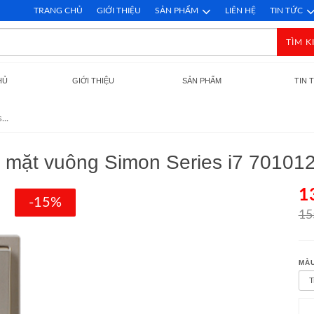
TRANG CHỦ
GIỚI THIỆU
SẢN PHẨM
LIÊN HỆ
TIN TỨC
TÌM K
HỦ
GIỚI THIỆU
SẢN PHẨM
TIN 
...
u mặt vuông Simon Series i7 70101
1
-15%
15
MÀU