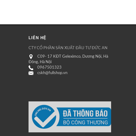
LIÊN HỆ
CTY CỔ PHẦN SẢN XUẤT ĐẦU TƯ ĐỨC AN
C09- 17 KĐT Geleximco, Dương Nội, Hà
Đông, Hà Nội
0967501323
cskh@fullshop.vn