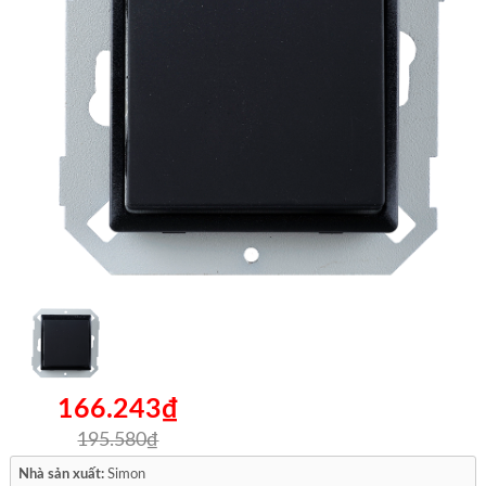
166.243₫
195.580₫
Nhà sản xuất:
Simon