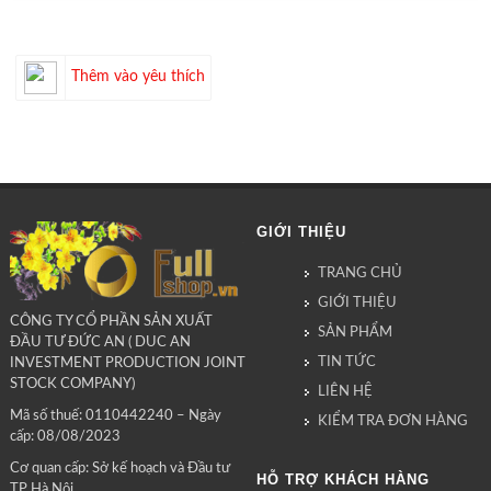
Thêm vào yêu thích
GIỚI THIỆU
TRANG CHỦ
GIỚI THIỆU
CÔNG TY CỔ PHẦN SẢN XUẤT
SẢN PHẨM
ĐẦU TƯ ĐỨC AN ( DUC AN
TIN TỨC
INVESTMENT PRODUCTION JOINT
STOCK COMPANY)
LIÊN HỆ
Mã số thuế: 0110442240 – Ngày
KIỂM TRA ĐƠN HÀNG
cấp: 08/08/2023
Cơ quan cấp: Sở kế hoạch và Đầu tư
HỖ TRỢ KHÁCH HÀNG
TP Hà Nội