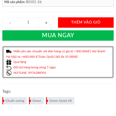
Mã sản phẩm:
80101-26
THÊM VÀO GIỎ
MUA NGAY
Miễn phí vận chuyển với đơn hàng có giá trị >300.000đ ( Nội thành
Hà Nội) và >600.000 đ (Toàn Quốc) (tối đa 35.000đ)
Quà tặng
Đổi trả hàng trong vòng 7 ngày
HOTLINE: 0976288501
Tags:
Chuẩn vuông
Simon
Simon Series V8