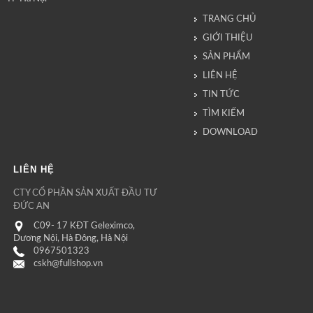
TRANG CHỦ
GIỚI THIỆU
SẢN PHẨM
LIÊN HỆ
TIN TỨC
TÌM KIẾM
DOWNLOAD
LIÊN HỆ
CTY CỔ PHẦN SẢN XUẤT ĐẦU TƯ
ĐỨC AN
C09- 17 KĐT Geleximco,
Dương Nội, Hà Đông, Hà Nội
0967501323
cskh@fullshop.vn