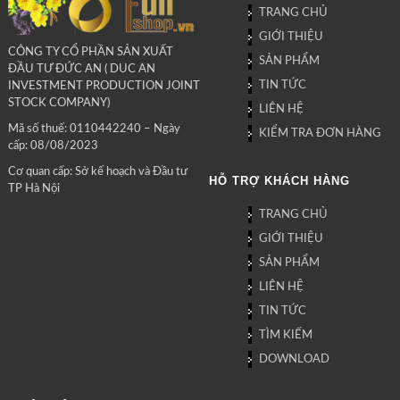
TRANG CHỦ
GIỚI THIỆU
CÔNG TY CỔ PHẦN SẢN XUẤT
SẢN PHẨM
ĐẦU TƯ ĐỨC AN ( DUC AN
TIN TỨC
INVESTMENT PRODUCTION JOINT
STOCK COMPANY)
LIÊN HỆ
Mã số thuế: 0110442240 – Ngày
KIỂM TRA ĐƠN HÀNG
cấp: 08/08/2023
Cơ quan cấp: Sở kế hoạch và Đầu tư
HỖ TRỢ KHÁCH HÀNG
TP Hà Nội
TRANG CHỦ
GIỚI THIỆU
SẢN PHẨM
LIÊN HỆ
TIN TỨC
TÌM KIẾM
DOWNLOAD