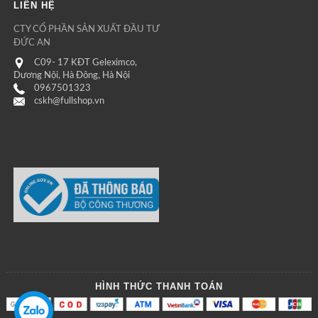
LIÊN HỆ
CTY CỔ PHẦN SẢN XUẤT ĐẦU TƯ
ĐỨC AN
C09- 17 KĐT Geleximco,
Dương Nội, Hà Đông, Hà Nội
0967501323
cskh@fullshop.vn
HÌNH THỨC THANH TOÁN