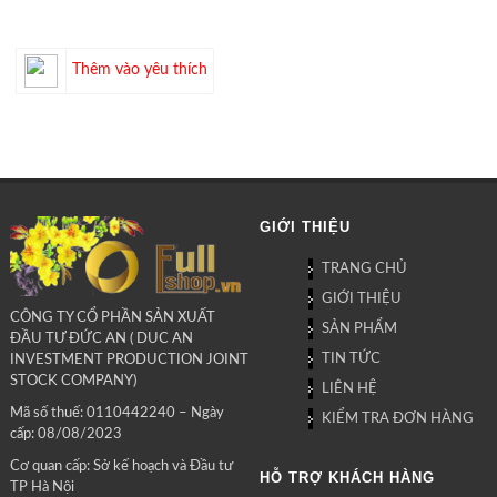
Thêm vào yêu thích
GIỚI THIỆU
TRANG CHỦ
GIỚI THIỆU
CÔNG TY CỔ PHẦN SẢN XUẤT
SẢN PHẨM
ĐẦU TƯ ĐỨC AN ( DUC AN
TIN TỨC
INVESTMENT PRODUCTION JOINT
STOCK COMPANY)
LIÊN HỆ
Mã số thuế: 0110442240 – Ngày
KIỂM TRA ĐƠN HÀNG
cấp: 08/08/2023
Cơ quan cấp: Sở kế hoạch và Đầu tư
HỖ TRỢ KHÁCH HÀNG
TP Hà Nội