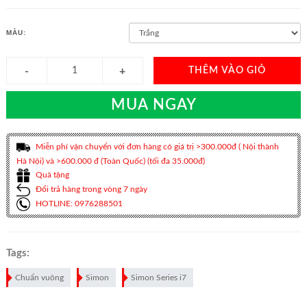
MÀU:
THÊM VÀO GIỎ
MUA NGAY
Miễn phí vận chuyển với đơn hàng có giá trị >300.000đ ( Nội thành
Hà Nội) và >600.000 đ (Toàn Quốc) (tối đa 35.000đ)
Quà tặng
Đổi trả hàng trong vòng 7 ngày
HOTLINE: 0976288501
Tags:
Chuẩn vuông
Simon
Simon Series i7