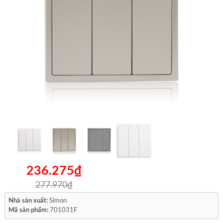
236.275₫
277.970₫
Nhà sản xuất:
Simon
Mã sản phẩm:
701031F