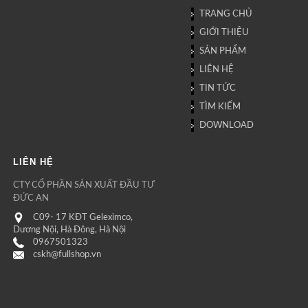
TRANG CHỦ
GIỚI THIỆU
SẢN PHẨM
LIÊN HỆ
TIN TỨC
TÌM KIẾM
DOWNLOAD
LIÊN HỆ
CTY CỔ PHẦN SẢN XUẤT ĐẦU TƯ
ĐỨC AN
C09- 17 KĐT Geleximco,
Dương Nội, Hà Đông, Hà Nội
0967501323
cskh@fullshop.vn