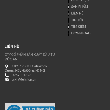
GIỚI THIỆU
SẢN PHẨM
LIÊN HỆ
TIN TỨC
TÌM KIẾM
DOWNLOAD
LIÊN HỆ
CTY CỔ PHẦN SẢN XUẤT ĐẦU TƯ
ĐỨC AN
C09- 17 KĐT Geleximco,
Dương Nội, Hà Đông, Hà Nội
0967501323
cskh@fullshop.vn