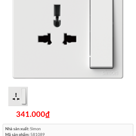
341.000₫
Nhà sản xuất:
Simon
Mã sản phẩm:
581089