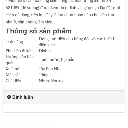
- Module ổ cắm đa năng kèm công tắc màu trắng Simon S6
581089 (đế vuông) được kèm theo đinh vít, giúp bạn lắp đặt một
cách dễ dàng, tiện lợi. Đây là lựa chọn hoàn hảo cho kiến trúc
nhà ở, văn phòng làm việc.
Thông số sản phẩm
Đóng, mở điện cho bóng đèn và các thiết bị
Tính năng
điện khác
Phụ kiện đi kèm
Đinh vít
Hướng dẫn bảo
Tránh nước, bụi bẩn
quản
Xuất xứ
Tây Ban Nha
Màu sắc
Trắng
Chất liệu
Nhựa, kim loại
Bình luận