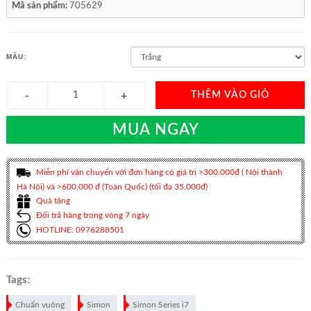
Mã sản phẩm:
705629
MÀU:
THÊM VÀO GIỎ
MUA NGAY
Miễn phí vận chuyển với đơn hàng có giá trị >300.000đ ( Nội thành
Hà Nội) và >600.000 đ (Toàn Quốc) (tối đa 35.000đ)
Quà tặng
Đổi trả hàng trong vòng 7 ngày
HOTLINE: 0976288501
Tags:
Chuẩn vuông
Simon
Simon Series i7