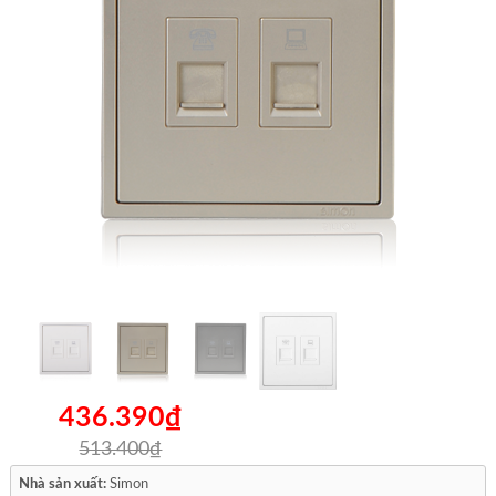
436.390₫
513.400₫
Nhà sản xuất:
Simon