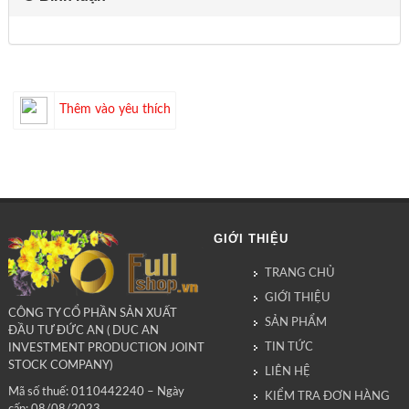
Thêm vào yêu thích
GIỚI THIỆU
TRANG CHỦ
GIỚI THIỆU
CÔNG TY CỔ PHẦN SẢN XUẤT
SẢN PHẨM
ĐẦU TƯ ĐỨC AN ( DUC AN
TIN TỨC
INVESTMENT PRODUCTION JOINT
STOCK COMPANY)
LIÊN HỆ
Mã số thuế: 0110442240 – Ngày
KIỂM TRA ĐƠN HÀNG