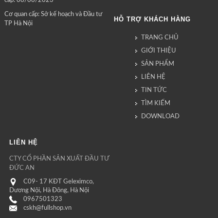
cấp: 08/08/2023
Cơ quan cấp: Sở kế hoạch và Đầu tư
HỖ TRỢ KHÁCH HÀNG
TP Hà Nội
TRANG CHỦ
GIỚI THIỆU
SẢN PHẨM
LIÊN HỆ
TIN TỨC
TÌM KIẾM
DOWNLOAD
LIÊN HỆ
CTY CỔ PHẦN SẢN XUẤT ĐẦU TƯ
ĐỨC AN
C09- 17 KĐT Geleximco,
Dương Nội, Hà Đông, Hà Nội
0967501323
cskh@fullshop.vn