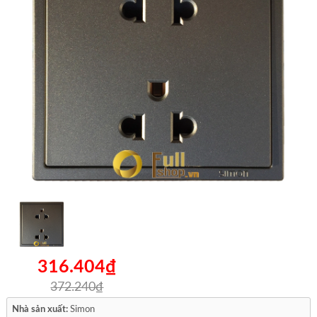
316.404₫
372.240₫
Nhà sản xuất:
Simon