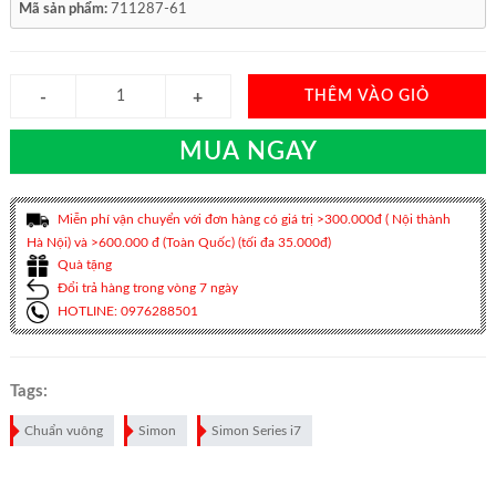
Mã sản phẩm:
711287-61
THÊM VÀO GIỎ
MUA NGAY
Miễn phí vận chuyển với đơn hàng có giá trị >300.000đ ( Nội thành
Hà Nội) và >600.000 đ (Toàn Quốc) (tối đa 35.000đ)
Quà tặng
Đổi trả hàng trong vòng 7 ngày
HOTLINE: 0976288501
Tags:
Chuẩn vuông
Simon
Simon Series i7