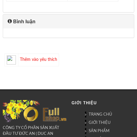
Bình luận
Thêm vào yêu thích
GIỚI THIỆU
TRANG CHỦ
GIỚI THIỆU
CÔNG TY CỔ PHẦN SẢN XUẤT
SẢN PHẨM
ĐẦU TƯ ĐỨC AN ( DUC AN