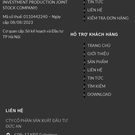
TIN TỨC
INVESTMENT PRODUCTION JOINT
STOCK COMPANY)
LIÊN HỆ
Mã số thuế: 0110442240 – Ngày
KIỂM TRA ĐƠN HÀNG
cấp: 08/08/2023
Cơ quan cấp: Sở kế hoạch và Đầu tư
HỖ TRỢ KHÁCH HÀNG
TP Hà Nội
TRANG CHỦ
GIỚI THIỆU
SẢN PHẨM
LIÊN HỆ
TIN TỨC
TÌM KIẾM
DOWNLOAD
LIÊN HỆ
CTY CỔ PHẦN SẢN XUẤT ĐẦU TƯ
ĐỨC AN