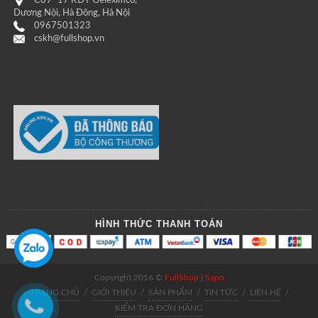
C09- 17 KĐT Geleximco,
Dương Nội, Hà Đông, Hà Nội
0967501323
cskh@fullshop.vn
HÌNH THỨC THANH TOÁN
Copyright 2016 ©
FullShop
|
Sapo
TRANG CHỦ
/
GIỚI THIỆU
/
SẢN PHẨM
/
TIN TỨC
/
LIÊN HỆ
/
KIỂM TRA ĐƠN HÀNG