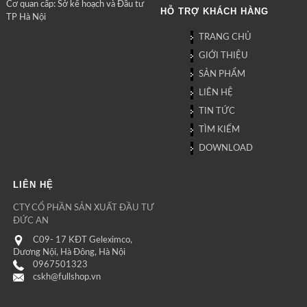
Cơ quan cấp: Sở kế hoạch và Đầu tư
HỖ TRỢ KHÁCH HÀNG
TP Hà Nội
TRANG CHỦ
GIỚI THIỆU
SẢN PHẨM
LIÊN HỆ
TIN TỨC
TÌM KIẾM
DOWNLOAD
LIÊN HỆ
CTY CỔ PHẦN SẢN XUẤT ĐẦU TƯ
ĐỨC AN
C09- 17 KĐT Geleximco,
Dương Nội, Hà Đông, Hà Nội
0967501323
cskh@fullshop.vn