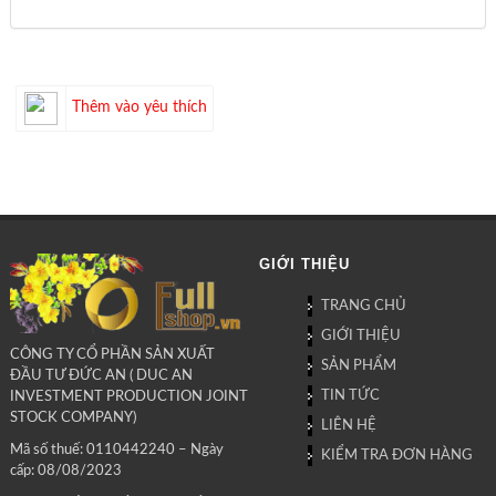
Thêm vào yêu thích
GIỚI THIỆU
TRANG CHỦ
GIỚI THIỆU
CÔNG TY CỔ PHẦN SẢN XUẤT
SẢN PHẨM
ĐẦU TƯ ĐỨC AN ( DUC AN
TIN TỨC
INVESTMENT PRODUCTION JOINT
STOCK COMPANY)
LIÊN HỆ
Mã số thuế: 0110442240 – Ngày
KIỂM TRA ĐƠN HÀNG
cấp: 08/08/2023