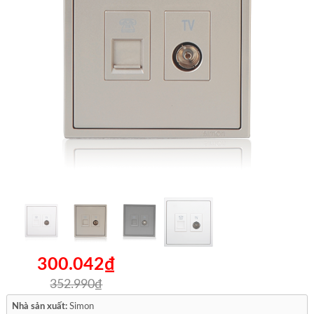
300.042₫
352.990₫
Nhà sản xuất:
Simon