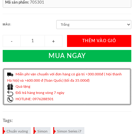
Mã sản phẩm:
705301
MÀU:
THÊM VÀO GIỎ
MUA NGAY
Miễn phí vận chuyển với đơn hàng có giá trị >300.000đ ( Nội thành
Hà Nội) và >600.000 đ (Toàn Quốc) (tối đa 35.000đ)
Quà tặng
Đổi trả hàng trong vòng 7 ngày
HOTLINE: 0976288501
Tags:
Chuẩn vuông
Simon
Simon Series i7