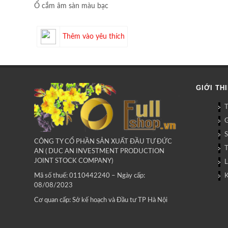
Ổ cắm âm sàn màu bạc
Thêm vào yêu thích
GIỚI TH
G
CÔNG TY CỔ PHẦN SẢN XUẤT ĐẦU TƯ ĐỨC
AN ( DUC AN INVESTMENT PRODUCTION
JOINT STOCK COMPANY)
L
Mã số thuế: 0110442240 – Ngày cấp:
08/08/2023
Cơ quan cấp: Sở kế hoạch và Đầu tư TP Hà Nội