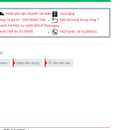
Miễn phí vận chuyển với đơn
Quà tặng
àng có giá trị >300.000đ ( Nội
Đổi trả hàng trong vòng 7
hành Hà Nội) và >600.000 đ (Toàn
ngày
uốc) (tối đa 35.000đ)
HOTLINE: 0976288501
s:
imon
Điện dân dụng
Ổ cắm âm sàn