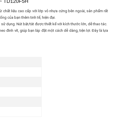
0V~ TD120F5H
chất liệu cao cấp với lớp vỏ nhựa cứng bên ngoài, sản phẩm rất
ng của bạn thêm tinh tế, hiện đại.
 dụng. Nút bật/tắt được thiết kế với kích thước lớn, dễ thao tác.
inh vít, giúp bạn lắp đặt một cách dễ dàng, tiện lợi. Đây là lựa