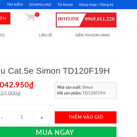
TÌM KIẾM
DOWNLOAD
Tài khoản
Đăng nhập / Đăng ký
0
IẾM
TỨC
LIÊN HỆ
KIỂM TRA ĐƠN HÀNG
iệu Cat.5e Simon TD120F19H
.042.950₫
Nhà sản xuất:
Simon
227.000₫
Mã sản phẩm:
TD120F19H
THÊM VÀO GIỎ
MUA NGAY