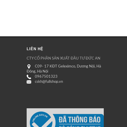
LIÊN HỆ
CTY CỔ PHẦN SẢN XUẤT ĐẦU TƯ ĐỨC AN
C09- 17 KĐT Geleximco, Dương Nội, Hà
Đông, Hà Nội
0967501323
cskh@fullshop.vn