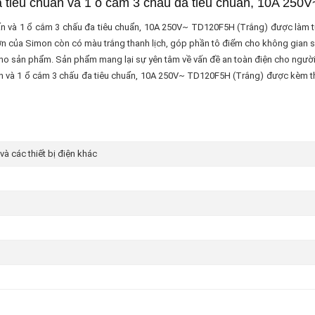
tiêu chuẩn và 1 ổ cắm 3 chấu đa tiêu chuẩn, 10A 25
 và 1 ổ cắm 3 chấu đa tiêu chuẩn, 10A 250V~ TD120F5H (Trắng) được làm từ 
đơn của Simon còn có màu trắng thanh lịch, góp phần tô điểm cho không gian số
ho sản phẩm. Sản phẩm mang lại sự yên tâm về vấn đề an toàn điện cho người sử
và 1 ổ cắm 3 chấu đa tiêu chuẩn, 10A 250V~ TD120F5H (Trắng) được kèm theo đ
à các thiết bị điện khác