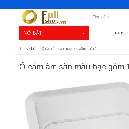
NỔI BẬT
TRANG C
Trang chủ
Ổ cắm âm sàn màu bạc gồm 1 ổ cắm...
Ổ cắm âm sàn màu bạc gồm 1 