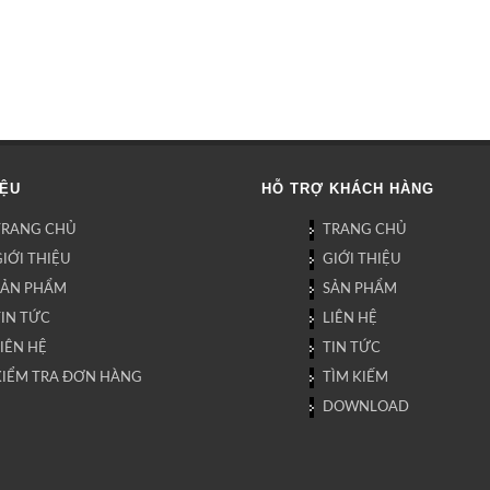
IỆU
HỖ TRỢ KHÁCH HÀNG
TRANG CHỦ
TRANG CHỦ
IỚI THIỆU
GIỚI THIỆU
SẢN PHẨM
SẢN PHẨM
TIN TỨC
LIÊN HỆ
IÊN HỆ
TIN TỨC
KIỂM TRA ĐƠN HÀNG
TÌM KIẾM
DOWNLOAD