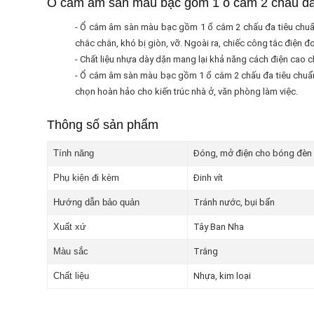
Ổ cắm âm sàn màu bạc gồm 1 ổ cắm 2 chấu đa 
- Ổ cắm âm sàn màu bạc gồm 1 ổ cắm 2 chấu đa tiêu chuẩn
chắc chắn, khó bị giòn, vỡ. Ngoài ra, chiếc công tắc điện 
- Chất liệu nhựa dày dặn mang lại khả năng cách điện cao c
- Ổ cắm âm sàn màu bạc gồm 1 ổ cắm 2 chấu đa tiêu chuẩn 
chọn hoàn hảo cho kiến trúc nhà ở, văn phòng làm việc.
Thông số sản phẩm
Tính năng
Đóng, mở điện cho bóng đèn v
Phụ kiện đi kèm
Đinh vít
Hướng dẫn bảo quản
Tránh nước, bụi bẩn
Xuất xứ
Tây Ban Nha
Màu sắc
Trắng
Chất liệu
Nhựa, kim loại