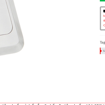
h
t
Q
Tag
S