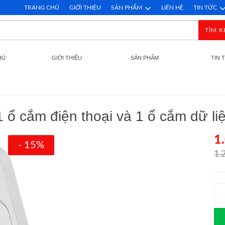
TRANG CHỦ
GIỚI THIỆU
SẢN PHẨM
LIÊN HỆ
TIN TỨC
TÌM K
HỦ
GIỚI THIỆU
SẢN PHẨM
TIN 
ổ cắm điện thoại và 1 ổ cắm dữ l
1
- 15%
1.