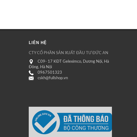
LIÊN HỆ
CTY CỔ PHẦN SẢN XUẤT ĐẦU TƯ ĐỨC AN
C09- 17 KĐT Geleximco, Dương Nội, Hà
Đông, Hà Nội
0967501323
cskh@fullshop.vn