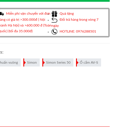
Miễn phí vận chuyển với đơn
Quà tặng
àng có giá trị >300.000đ ( Nội
Đổi trả hàng trong vòng 7
hành Hà Nội) và >600.000 đ (Toàn
ngày
uốc) (tối đa 35.000đ)
HOTLINE: 0976288501
s:
huẩn vuông
Simon
Simon Series 50
Ổ cắm AV-S