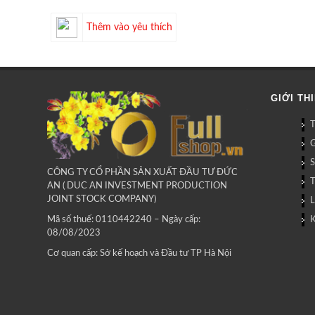
Thêm vào yêu thích
GIỚI TH
G
CÔNG TY CỔ PHẦN SẢN XUẤT ĐẦU TƯ ĐỨC
AN ( DUC AN INVESTMENT PRODUCTION
JOINT STOCK COMPANY)
L
Mã số thuế: 0110442240 – Ngày cấp:
08/08/2023
Cơ quan cấp: Sở kế hoạch và Đầu tư TP Hà Nội