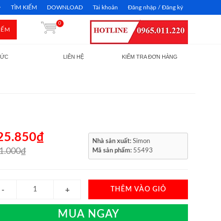
TÌM KIẾM
DOWNLOAD
Tài khoản
Đăng nhập / Đăng ký
0
IẾM
TỨC
LIÊN HỆ
KIỂM TRA ĐƠN HÀNG
25.850₫
Nhà sản xuất:
Simon
1.000₫
Mã sản phẩm:
55493
THÊM VÀO GIỎ
MUA NGAY