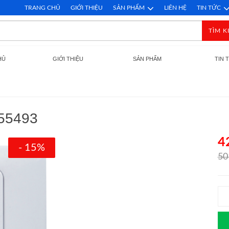
TRANG CHỦ
GIỚI THIỆU
SẢN PHẨM
LIÊN HỆ
TIN TỨC
TÌM K
HỦ
GIỚI THIỆU
SẢN PHẨM
TIN 
 55493
4
- 15%
50