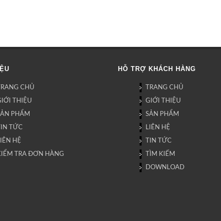
IỆU
HỖ TRỢ KHÁCH HÀNG
TRANG CHỦ
TRANG CHỦ
IỚI THIỆU
GIỚI THIỆU
SẢN PHẨM
SẢN PHẨM
TIN TỨC
LIÊN HỆ
IÊN HỆ
TIN TỨC
KIỂM TRA ĐƠN HÀNG
TÌM KIẾM
DOWNLOAD