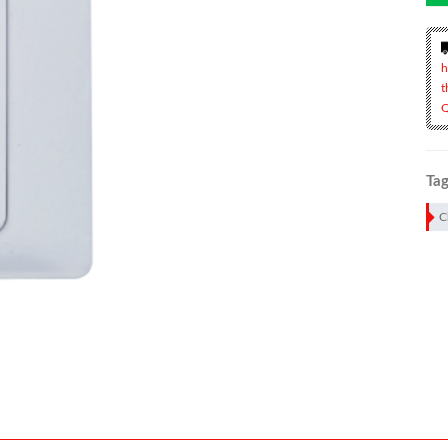
h
t
Q
Tag
C