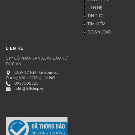
LIÊN HỆ
TIN TỨC
TÌM KIẾM
DOWNLOAD
LIÊN HỆ
CTY CỔ PHẦN SẢN XUẤT ĐẦU TƯ
ĐỨC AN
C09- 17 KĐT Geleximco,
Dương Nội, Hà Đông, Hà Nội
0967501323
cskh@fullshop.vn