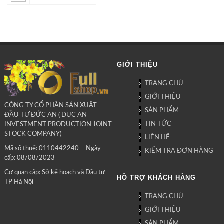
GIỚI THIỆU
TRANG CHỦ
GIỚI THIỆU
CÔNG TY CỔ PHẦN SẢN XUẤT
SẢN PHẨM
ĐẦU TƯ ĐỨC AN ( DUC AN
TIN TỨC
INVESTMENT PRODUCTION JOINT
STOCK COMPANY)
LIÊN HỆ
Mã số thuế: 0110442240 – Ngày
KIỂM TRA ĐƠN HÀNG
cấp: 08/08/2023
Cơ quan cấp: Sở kế hoạch và Đầu tư
HỖ TRỢ KHÁCH HÀNG
TP Hà Nội
TRANG CHỦ
GIỚI THIỆU
SẢN PHẨM