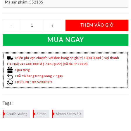
Mã sản phẩm:
55218S
THÊM VÀO GIỎ
MUA NGAY
Miễn phí vận chuyển với đơn hàng có giá trị >300.000đ ( Nội thành
Hà Nội) và >600.000 đ (Toàn Quốc) (tối đa 35.000đ)
Quà tặng
Đổi trả hàng trong vòng 7 ngày
HOTLINE: 0976288501
Tags:
Chuẩn vuông
Simon
Simon Series 50