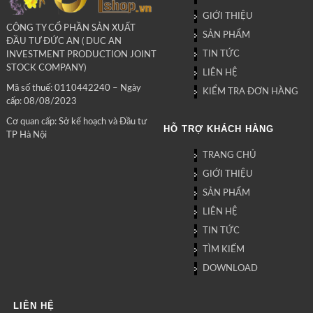
GIỚI THIỆU
CÔNG TY CỔ PHẦN SẢN XUẤT
SẢN PHẨM
ĐẦU TƯ ĐỨC AN ( DUC AN
TIN TỨC
INVESTMENT PRODUCTION JOINT
STOCK COMPANY)
LIÊN HỆ
Mã số thuế: 0110442240 – Ngày
KIỂM TRA ĐƠN HÀNG
cấp: 08/08/2023
Cơ quan cấp: Sở kế hoạch và Đầu tư
HỖ TRỢ KHÁCH HÀNG
TP Hà Nội
TRANG CHỦ
GIỚI THIỆU
SẢN PHẨM
LIÊN HỆ
TIN TỨC
TÌM KIẾM
DOWNLOAD
LIÊN HỆ