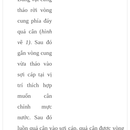
tháo rời vòng
cung phía đáy
quả cân (
hình
v
ẽ
1)
. Sau đó
gắn vòng cung
vừa tháo vào
sợi cáp tại vị
trí thích hợp
muốn cân
chỉnh mực
nước. Sau đó
luồn quả cân vào sợi cáp, quả cân được vòng