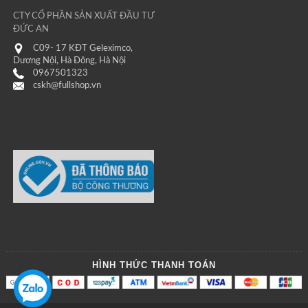
CTY CỔ PHẦN SẢN XUẤT ĐẦU TƯ
ĐỨC AN
C09- 17 KĐT Geleximco,
Dương Nội, Hà Đông, Hà Nội
0967501323
cskh@fullshop.vn
HÌNH THỨC THANH TOÁN