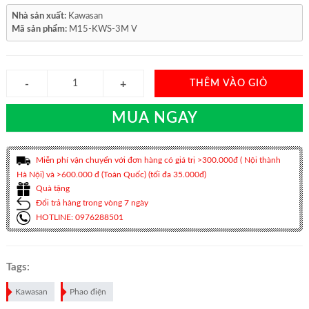
Nhà sản xuất:
Kawasan
Mã sản phẩm:
M15-KWS-3M V
THÊM VÀO GIỎ
MUA NGAY
Miễn phí vận chuyển với đơn hàng có giá trị >300.000đ ( Nội thành
Hà Nội) và >600.000 đ (Toàn Quốc) (tối đa 35.000đ)
Quà tặng
Đổi trả hàng trong vòng 7 ngày
HOTLINE: 0976288501
Tags:
Kawasan
Phao điện