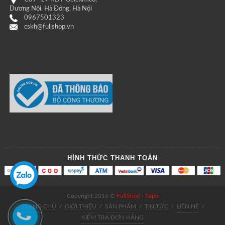
Dương Nội, Hà Đông, Hà Nội
0967501323
cskh@fullshop.vn
HÌNH THỨC THANH TOÁN
Copyright 2016 ©
FullShop
|
Sapo
TRANG CHỦ
/
GIỚI THIỆU
/
SẢN PHẨM
/
TIN TỨC
/
LIÊN HỆ
/
KIỂM TRA ĐƠN HÀNG