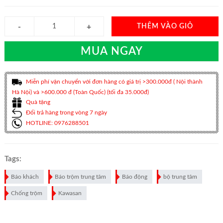
THÊM VÀO GIỎ
MUA NGAY
Miễn phí vận chuyển với đơn hàng có giá trị >300.000đ ( Nội thành
Hà Nội) và >600.000 đ (Toàn Quốc) (tối đa 35.000đ)
Quà tặng
Đổi trả hàng trong vòng 7 ngày
HOTLINE: 0976288501
Tags:
Báo khách
Báo trộm trung tâm
Báo động
bộ trung tâm
Chống trộm
Kawasan