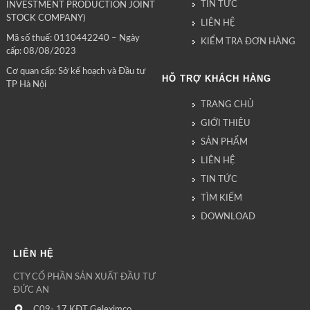
TIN TỨC
INVESTMENT PRODUCTION JOINT
STOCK COMPANY)
LIÊN HỆ
Mã số thuế: 0110442240 – Ngày
KIỂM TRA ĐƠN HÀNG
cấp: 08/08/2023
Cơ quan cấp: Sở kế hoạch và Đầu tư
HỖ TRỢ KHÁCH HÀNG
TP Hà Nội
TRANG CHỦ
GIỚI THIỆU
SẢN PHẨM
LIÊN HỆ
TIN TỨC
TÌM KIẾM
DOWNLOAD
LIÊN HỆ
CTY CỔ PHẦN SẢN XUẤT ĐẦU TƯ
ĐỨC AN
C09- 17 KĐT Geleximco,