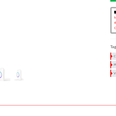
h
t
Q
Tag
C
P
V