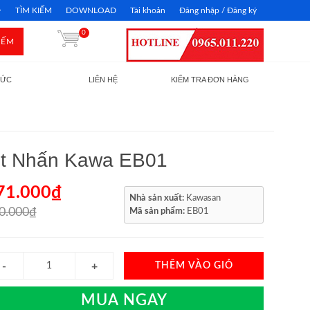
TÌM KIẾM
DOWNLOAD
Tài khoản
Đăng nhập / Đăng ký
0
IẾM
TỨC
LIÊN HỆ
KIỂM TRA ĐƠN HÀNG
út Nhấn Kawa EB01
71.000₫
Nhà sản xuất:
Kawasan
0.000₫
Mã sản phẩm:
EB01
THÊM VÀO GIỎ
MUA NGAY