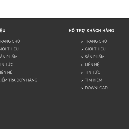
IỆU
HỖ TRỢ KHÁCH HÀNG
TRANG CHỦ
TRANG CHỦ
IỚI THIỆU
GIỚI THIỆU
SẢN PHẨM
SẢN PHẨM
TIN TỨC
LIÊN HỆ
IÊN HỆ
TIN TỨC
KIỂM TRA ĐƠN HÀNG
TÌM KIẾM
DOWNLOAD