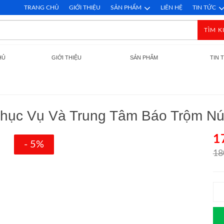
TRANG CHỦ
GIỚI THIỆU
SẢN PHẨM
LIÊN HỆ
TIN TỨC
TÌM K
HỦ
GIỚI THIỆU
SẢN PHẨM
TIN 
Phục Vụ Và Trung Tâm Báo Trộm N
1
- 5%
18