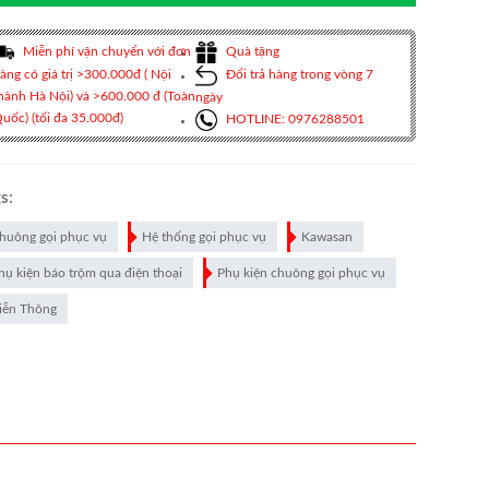
Miễn phí vận chuyển với đơn
Quà tặng
àng có giá trị >300.000đ ( Nội
Đổi trả hàng trong vòng 7
hành Hà Nội) và >600.000 đ (Toàn
ngày
uốc) (tối đa 35.000đ)
HOTLINE: 0976288501
s:
huông gọi phục vụ
Hệ thống gọi phục vụ
Kawasan
hụ kiện báo trộm qua điện thoại
Phụ kiện chuông gọi phục vụ
iễn Thông