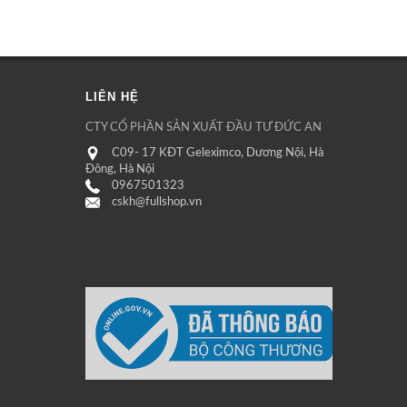
LIÊN HỆ
CTY CỔ PHẦN SẢN XUẤT ĐẦU TƯ ĐỨC AN
C09- 17 KĐT Geleximco, Dương Nội, Hà
Đông, Hà Nội
0967501323
cskh@fullshop.vn