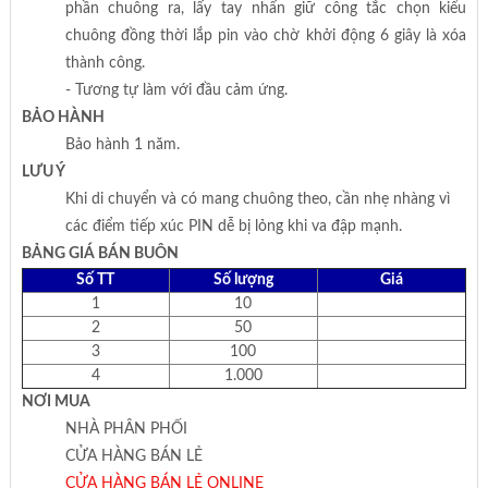
phần chuông ra, lấy tay nhấn giữ công tắc chọn kiểu
chuông đồng thời lắp pin vào chờ khởi động 6 giây là xóa
thành công.
- Tương tự làm với đầu cảm ứng.
BẢO HÀNH
Bảo hành 1 năm.
LƯU Ý
Khi di chuyển và có mang chuông theo, cần nhẹ nhàng vì
các điểm tiếp xúc PIN dễ bị lỏng khi va đập mạnh.
BẢNG GIÁ BÁN BUÔN
Số TT
Số lượng
Giá
1
10
2
50
3
100
4
1.000
NƠI MUA
NHÀ PHÂN PHỐI
CỬA HÀNG BÁN LẺ
CỬA HÀNG BÁN LẺ ONLINE