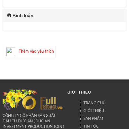
Bình luận
Thêm vào yêu thích
GIỚI THIỆU
TRANG CHỦ
GIỚI THIỆU
CÔNG TY CỔ PHẦN SẢN XUẤT
SẢN PHẨM
ĐẦU TƯ ĐỨC AN ( DUC AN
TIN TỨC
INVESTMENT PRODUCTION JOINT