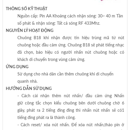
THÔNG SỐ KỸ THUẬT
Nguồn cấp: Pin AA Khoảng cách nhận sóng: 30~ 40 m Tần
số phát & nhận sóng: Tất cả sóng RF 433Mhz.
NGUYÊN LÝ HOẠT ĐỘNG
Chuông B18 khi nhận được tín hiệu trùng mã từ nút
chuông hoặc đầu cảm ứng. Chuông B18 sẽ phát tiếng nhạc
đã chọn, báo hiệu có người nhấn nút chuông hoặc có
khách di chuyển trong vùng cảm ứng.
ỨNG DỤNG
Sử dụng cho nhà dân cần thêm chuông khi di chuyển
quanh nhà.
HƯỚNG DẪN SỬ DỤNG
- Cách cài nhận thêm nút nhấn/ đầu cảm ứng Nhấn
giữ công tắc chọn kiểu chuông bên dưới chuông chờ 6
giây, phát ra 2 tiếng đing đing thì nhấn nút nhấn sẽ có1
tiếng đing phát ra là thành công.
- Cách reset/ xóa nút nhấn. Để xóa nút nhấn,tháo pin ở