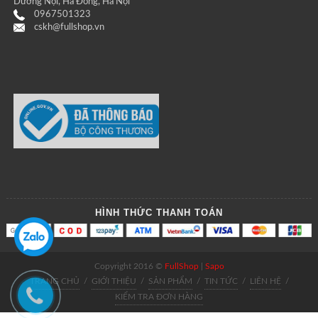
Dương Nội, Hà Đông, Hà Nội
0967501323
cskh@fullshop.vn
HÌNH THỨC THANH TOÁN
Copyright 2016 ©
FullShop
|
Sapo
TRANG CHỦ
/
GIỚI THIỆU
/
SẢN PHẨM
/
TIN TỨC
/
LIÊN HỆ
/
KIỂM TRA ĐƠN HÀNG