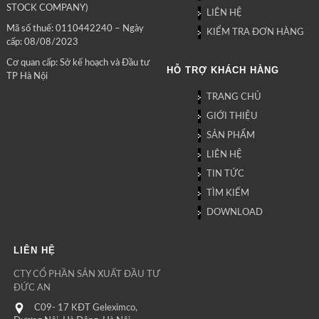
STOCK COMPANY)
LIÊN HỆ
Mã số thuế: 0110442240 – Ngày
KIỂM TRA ĐƠN HÀNG
cấp: 08/08/2023
Cơ quan cấp: Sở kế hoạch và Đầu tư
HỖ TRỢ KHÁCH HÀNG
TP Hà Nội
TRANG CHỦ
GIỚI THIỆU
SẢN PHẨM
LIÊN HỆ
TIN TỨC
TÌM KIẾM
DOWNLOAD
LIÊN HỆ
CTY CỔ PHẦN SẢN XUẤT ĐẦU TƯ
ĐỨC AN
C09- 17 KĐT Geleximco,