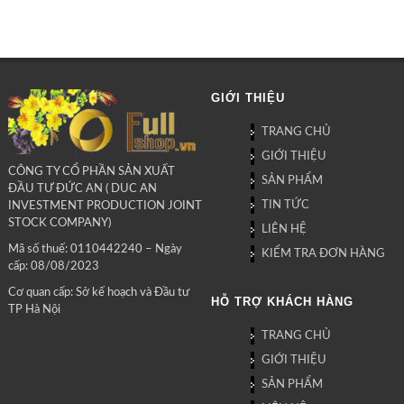
GIỚI THIỆU
TRANG CHỦ
GIỚI THIỆU
CÔNG TY CỔ PHẦN SẢN XUẤT
SẢN PHẨM
ĐẦU TƯ ĐỨC AN ( DUC AN
TIN TỨC
INVESTMENT PRODUCTION JOINT
STOCK COMPANY)
LIÊN HỆ
Mã số thuế: 0110442240 – Ngày
KIỂM TRA ĐƠN HÀNG
cấp: 08/08/2023
Cơ quan cấp: Sở kế hoạch và Đầu tư
HỖ TRỢ KHÁCH HÀNG
TP Hà Nội
TRANG CHỦ
GIỚI THIỆU
SẢN PHẨM