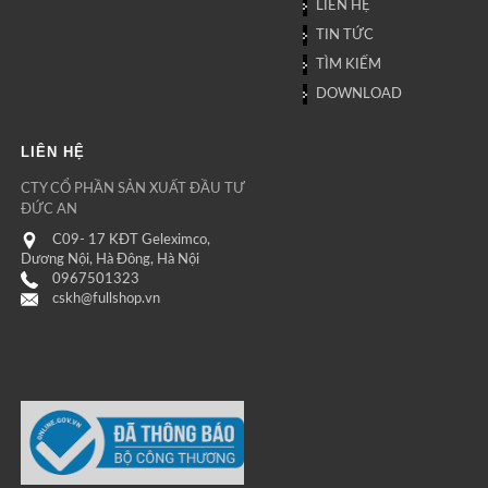
LIÊN HỆ
TIN TỨC
TÌM KIẾM
DOWNLOAD
LIÊN HỆ
CTY CỔ PHẦN SẢN XUẤT ĐẦU TƯ
ĐỨC AN
C09- 17 KĐT Geleximco,
Dương Nội, Hà Đông, Hà Nội
0967501323
cskh@fullshop.vn