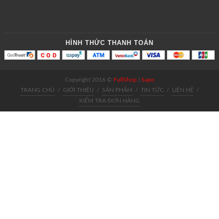
HÌNH THỨC THANH TOÁN
Copyright 2016 ©
FullShop
|
Sapo
TRANG CHỦ
/
GIỚI THIỆU
/
SẢN PHẨM
/
TIN TỨC
/
LIÊN HỆ
/
KIỂM TRA ĐƠN HÀNG